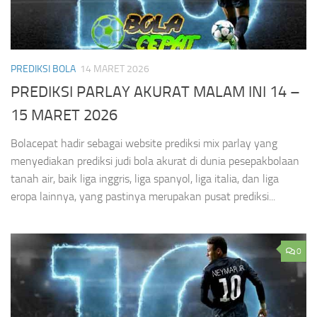
PREDIKSI BOLA
14 MARET 2026
PREDIKSI PARLAY AKURAT MALAM INI 14 –
15 MARET 2026
Bolacepat hadir sebagai website prediksi mix parlay yang
menyediakan prediksi judi bola akurat di dunia pesepakbolaan
tanah air, baik liga inggris, liga spanyol, liga italia, dan liga
eropa lainnya, yang pastinya merupakan pusat prediksi...
0