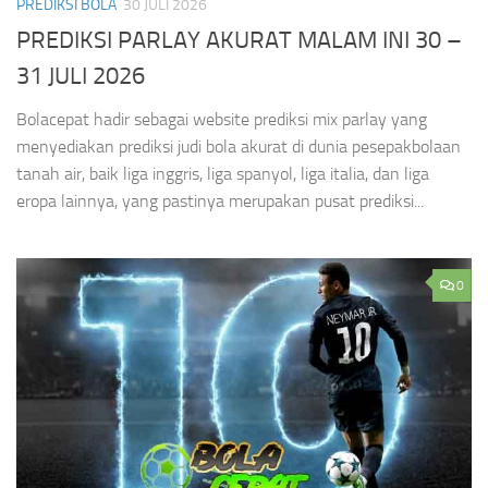
PREDIKSI BOLA
30 JULI 2026
PREDIKSI PARLAY AKURAT MALAM INI 30 –
31 JULI 2026
Bolacepat hadir sebagai website prediksi mix parlay yang
menyediakan prediksi judi bola akurat di dunia pesepakbolaan
tanah air, baik liga inggris, liga spanyol, liga italia, dan liga
eropa lainnya, yang pastinya merupakan pusat prediksi...
0