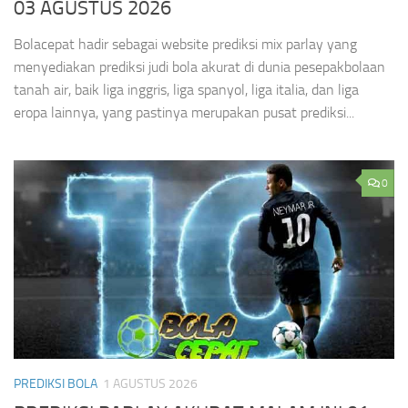
03 AGUSTUS 2026
Bolacepat hadir sebagai website prediksi mix parlay yang
menyediakan prediksi judi bola akurat di dunia pesepakbolaan
tanah air, baik liga inggris, liga spanyol, liga italia, dan liga
eropa lainnya, yang pastinya merupakan pusat prediksi...
0
PREDIKSI BOLA
1 AGUSTUS 2026