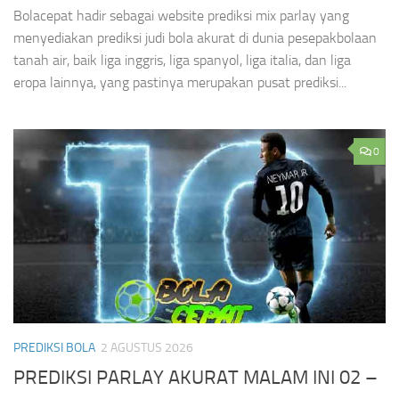
Bolacepat hadir sebagai website prediksi mix parlay yang
menyediakan prediksi judi bola akurat di dunia pesepakbolaan
tanah air, baik liga inggris, liga spanyol, liga italia, dan liga
eropa lainnya, yang pastinya merupakan pusat prediksi...
0
PREDIKSI BOLA
2 AGUSTUS 2026
PREDIKSI PARLAY AKURAT MALAM INI 02 –