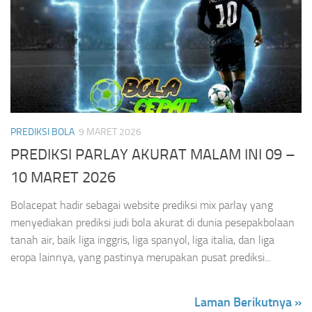
PREDIKSI BOLA
9 MARET 2026
PREDIKSI PARLAY AKURAT MALAM INI 09 –
10 MARET 2026
Bolacepat hadir sebagai website prediksi mix parlay yang
menyediakan prediksi judi bola akurat di dunia pesepakbolaan
tanah air, baik liga inggris, liga spanyol, liga italia, dan liga
eropa lainnya, yang pastinya merupakan pusat prediksi...
Laman Berikutnya »