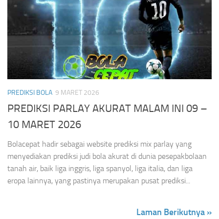
PREDIKSI BOLA
9 MARET 2026
PREDIKSI PARLAY AKURAT MALAM INI 09 –
10 MARET 2026
Bolacepat hadir sebagai website prediksi mix parlay yang
menyediakan prediksi judi bola akurat di dunia pesepakbolaan
tanah air, baik liga inggris, liga spanyol, liga italia, dan liga
eropa lainnya, yang pastinya merupakan pusat prediksi...
Laman Berikutnya »