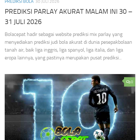
PREDIKSI BOLA
30 JULI 2026
PREDIKSI PARLAY AKURAT MALAM INI 30 –
31 JULI 2026
Bolacepat hadir sebagai website prediksi mix parlay yang
menyediakan prediksi judi bola akurat di dunia pesepakbolaan
tanah air, baik liga inggris, liga spanyol, liga italia, dan liga
eropa lainnya, yang pastinya merupakan pusat prediksi...
0