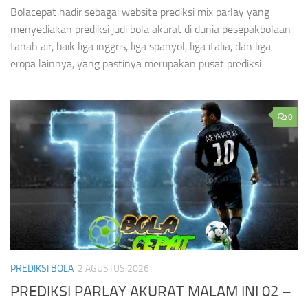
Bolacepat hadir sebagai website prediksi mix parlay yang
menyediakan prediksi judi bola akurat di dunia pesepakbolaan
tanah air, baik liga inggris, liga spanyol, liga italia, dan liga
eropa lainnya, yang pastinya merupakan pusat prediksi...
0
PREDIKSI BOLA
2 AGUSTUS 2026
PREDIKSI PARLAY AKURAT MALAM INI 02 –