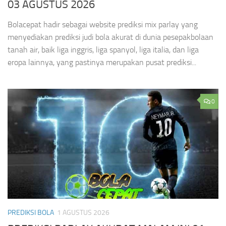
03 AGUSTUS 2026
Bolacepat hadir sebagai website prediksi mix parlay yang
menyediakan prediksi judi bola akurat di dunia pesepakbolaan
tanah air, baik liga inggris, liga spanyol, liga italia, dan liga
eropa lainnya, yang pastinya merupakan pusat prediksi...
0
PREDIKSI BOLA
1 AGUSTUS 2026