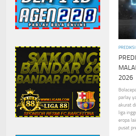
PREDIKSI
PREDI
MALAM
2026
Bolacepa
parlay y
akurat d
liga inggr
eropa la
pusat pre