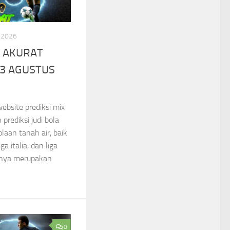
 2026
Y AKURAT
03 AGUSTUS
ebsite prediksi mix
prediksi judi bola
laan tanah air, baik
iga italia, dan liga
tinya merupakan
0