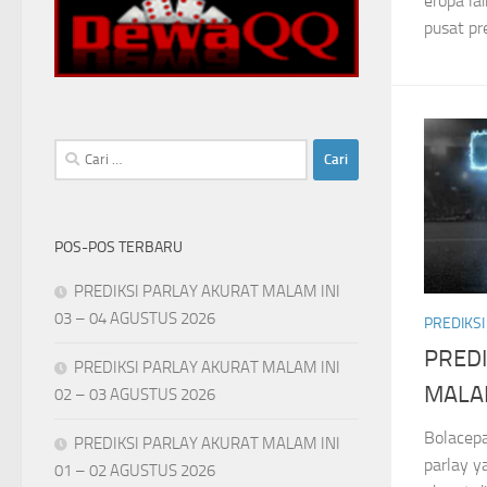
eropa la
pusat pre
Cari
untuk:
POS-POS TERBARU
PREDIKSI PARLAY AKURAT MALAM INI
03 – 04 AGUSTUS 2026
PREDIKSI
PREDI
PREDIKSI PARLAY AKURAT MALAM INI
MALAM
02 – 03 AGUSTUS 2026
Bolacepa
PREDIKSI PARLAY AKURAT MALAM INI
parlay y
01 – 02 AGUSTUS 2026