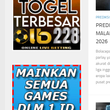
PREDIKSI
PREDI
MALAM
2026
Bolacepa
parlay y
akurat d
liga inggr
eropa la
pusat pre