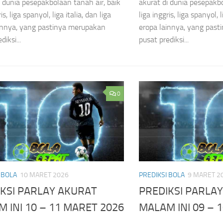
i dunia pesepakbolaan tanah air, baik
akurat di dunia pesepakbo
is, liga spanyol, liga italia, dan liga
liga inggris, liga spanyol, l
innya, yang pastinya merupakan
eropa lainnya, yang pas
diksi...
pusat prediksi...
0
 BOLA
10 MARET 2026
PREDIKSI BOLA
9 MARET 2
KSI PARLAY AKURAT
PREDIKSI PARLA
 INI 10 – 11 MARET 2026
MALAM INI 09 – 