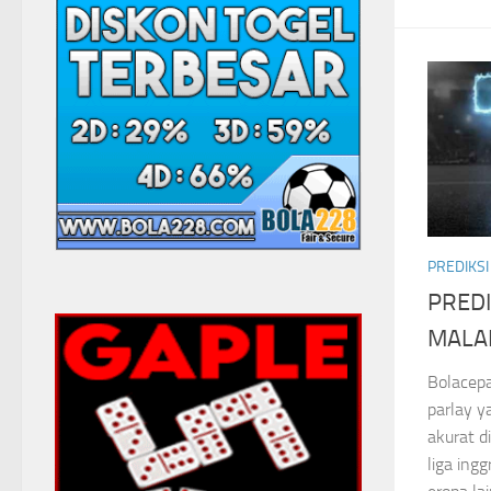
PREDIKSI
PREDI
MALAM
Bolacepa
parlay y
akurat d
liga inggr