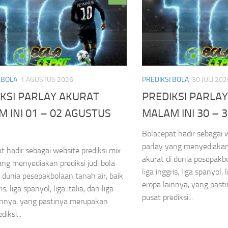
 BOLA
1 AGUSTUS 2026
PREDIKSI BOLA
30 JULI 202
KSI PARLAY AKURAT
PREDIKSI PARLA
 INI 01 – 02 AGUSTUS
MALAM INI 30 – 3
Bolacepat hadir sebagai w
parlay yang menyediakan 
t hadir sebagai website prediksi mix
akurat di dunia pesepakbo
ang menyediakan prediksi judi bola
liga inggris, liga spanyol, l
i dunia pesepakbolaan tanah air, baik
eropa lainnya, yang pas
is, liga spanyol, liga italia, dan liga
pusat prediksi...
innya, yang pastinya merupakan
diksi...