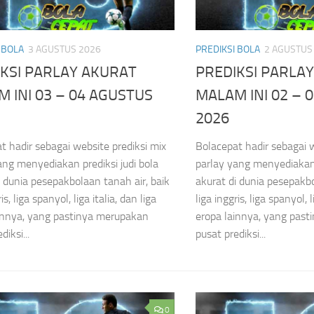
 BOLA
3 AGUSTUS 2026
PREDIKSI BOLA
2 AGUSTUS
KSI PARLAY AKURAT
PREDIKSI PARLA
 INI 03 – 04 AGUSTUS
MALAM INI 02 – 
2026
t hadir sebagai website prediksi mix
Bolacepat hadir sebagai w
ang menyediakan prediksi judi bola
parlay yang menyediakan 
i dunia pesepakbolaan tanah air, baik
akurat di dunia pesepakbo
is, liga spanyol, liga italia, dan liga
liga inggris, liga spanyol, l
innya, yang pastinya merupakan
eropa lainnya, yang pas
diksi...
pusat prediksi...
0