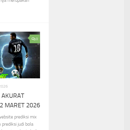
tinya merupakan
0
2026
Y AKURAT
12 MARET 2026
ebsite prediksi mix
prediksi judi bola