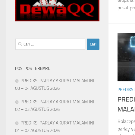
eropa la
pusat pre
Cari
untuk:
POS-POS TERBARU
PREDIKSI PARLAY AKURAT MALAM INI
03 – 04 AGUSTUS 2026
PREDIKSI
PREDI
PREDIKSI PARLAY AKURAT MALAM INI
MALAM
02 – 03 AGUSTUS 2026
Bolacepa
PREDIKSI PARLAY AKURAT MALAM INI
parlay y
01 – 02 AGUSTUS 2026