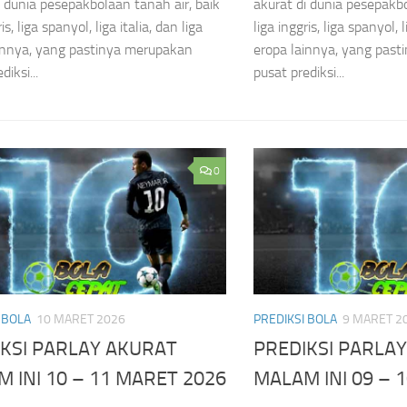
i dunia pesepakbolaan tanah air, baik
akurat di dunia pesepakbo
is, liga spanyol, liga italia, dan liga
liga inggris, liga spanyol, l
innya, yang pastinya merupakan
eropa lainnya, yang pas
diksi...
pusat prediksi...
0
 BOLA
10 MARET 2026
PREDIKSI BOLA
9 MARET 2
KSI PARLAY AKURAT
PREDIKSI PARLA
 INI 10 – 11 MARET 2026
MALAM INI 09 – 