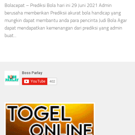
Bolacepat – Prediksi Bola hari ini 29 Juni 2021 Admin
berusaha memberikan Prediksii akurat bola handicap yang
mungkin dapat membantu anda para pencinta Judi Bola Agar
dapat mendapatkan kemenangan dari prediksi yang admin
buat...