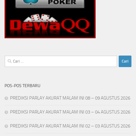
Cari
untuk:
POS-POS TERBARU
PREDIKSI PARLAY AKURAT MALAM INI 08 – 09 AGUSTUS 2026
PREDIKSI PARLAY AKURAT MALAM INI 03 – 04 AGUSTUS 2026
PREDIKSI PARLAY AKURAT MALAM INI 02 – 03 AGUSTUS 2026