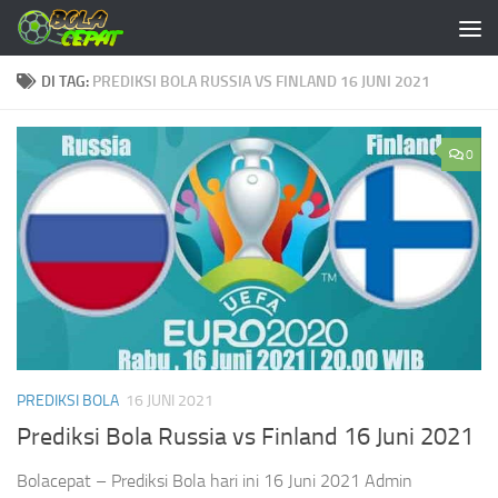
Skip to content
DI TAG:
PREDIKSI BOLA RUSSIA VS FINLAND 16 JUNI 2021
0
PREDIKSI BOLA
16 JUNI 2021
Prediksi Bola Russia vs Finland 16 Juni 2021
Bolacepat – Prediksi Bola hari ini 16 Juni 2021 Admin