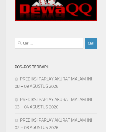
Cari
untuk:
POS-POS TERBARU
PREDIKSI PARLAY AKURAT MALAM INI
08 – 09 AGUSTUS 2026
PREDIKSI PARLAY AKURAT MALAM INI
03 – 04 AGUSTUS 2026
PREDIKSI PARLAY AKURAT MALAM INI
02 – 03 AGUSTUS 2026