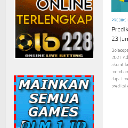
PREDIKSI
Predi
23 Ju
Bolacepat
2021 Ad
akurat b
membantu
dapat m
prediksi