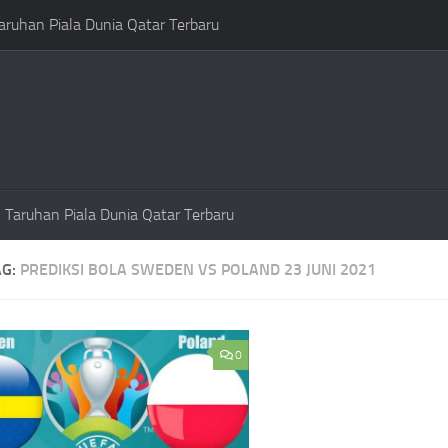
aruhan Piala Dunia Qatar Terbaru
 Taruhan Piala Dunia Qatar Terbaru
AG:
PREDIKSI BOLA SWEDEN VS POLAND 23 JUNI 2021
0