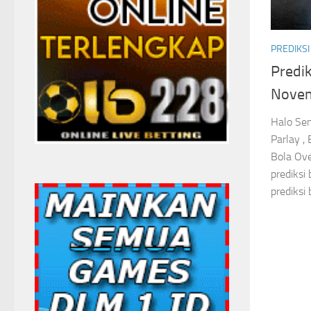
PREDIKSI
Predik
Nove
Halo Sem
Parlay , 
Bola Over
prediksi 
prediksi b