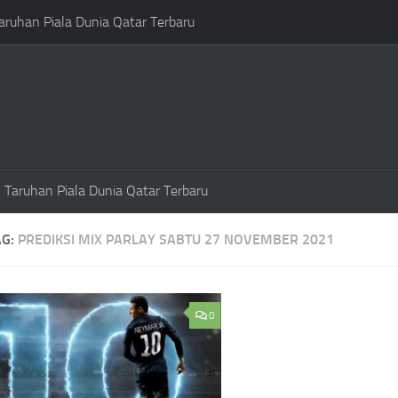
aruhan Piala Dunia Qatar Terbaru
 Taruhan Piala Dunia Qatar Terbaru
AG:
PREDIKSI MIX PARLAY SABTU 27 NOVEMBER 2021
0