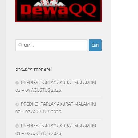
Cari
untuk:
POS-POS TERBARU
PREDIKSI PARLAY AKURAT MALAM INI
03 – 04 AGUSTUS 2026
PREDIKSI PARLAY AKURAT MALAM INI
02 – 03 AGUSTUS 2026
PREDIKSI PARLAY AKURAT MALAM INI
01 – 02 AGUSTUS 2026