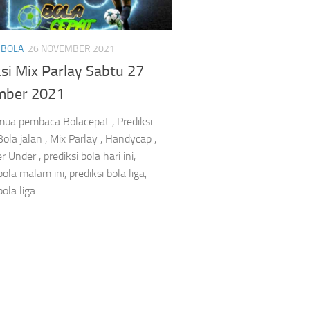
 BOLA
26 NOVEMBER 2021
si Mix Parlay Sabtu 27
mber 2021
ua pembaca Bolacepat , Prediksi
Bola jalan , Mix Parlay , Handycap ,
 Under , prediksi bola hari ini,
bola malam ini, prediksi bola liga,
ola liga...