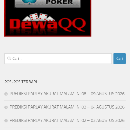
Cari
untuk:
POS-POS TERBARU
PREDIKSI PARLAY AKURAT MALAM INI 08 – 09 AGUSTUS 2026
PREDIKSI PARLAY AKURAT MALAM INI 03 – 04 AGUSTUS 2026
PREDIKSI PARLAY AKURAT MALAM INI 02 – 03 AGUSTUS 2026