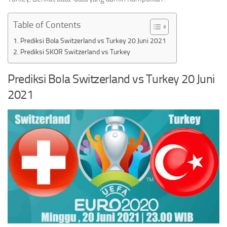
Table of Contents
Prediksi Bola Switzerland vs Turkey 20 Juni 2021
Prediksi SKOR Switzerland vs Turkey
Prediksi Bola Switzerland vs Turkey 20 Juni
2021