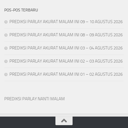
POS-POS TERBARU
PREDIKSI PARLAY AKURAT MALAM INI 09 – 10 AGUSTUS 2026
PREDIKSI PARLAY AKURAT MALAM INI 08 – 09 AGUSTUS 2026
PREDIKSI PARLAY AKURAT MALAM INI 03 – 04 AGUSTUS 2026
PREDIKSI PARLAY AKURAT MALAM INI 02 – 03 AGUSTUS 2026
PREDIKSI PARLAY AKURAT MALAM INI 01 – 02 AGUSTUS 2026
PREDIKSI PARLAY NANTI MALAM