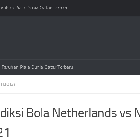
aruhan Piala Dunia Qatar Terbaru
 Taruhan Piala Dunia Qatar Terbaru
I BOLA
diksi Bola Netherlands vs 
21