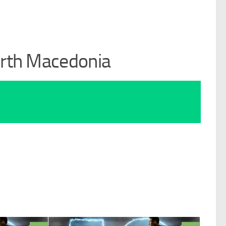
orth Macedonia