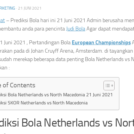
RKETING
·
21 JUNI 2021
at
– Prediksi Bola hari ini 21 Juni 2021 Admin berusaha me
membantu anda para pencinta
Judi Bola
Agar dapat mendapatk
1 Juni 2021 , Pertandingan Bola
European Championships
A
rakan pada di Johan Cruyff Arena, Amsterdam. di tayangkan
udah merekap beberapa data penting Bola Netherlands vs N
an :
e of Contents
iksi Bola Netherlands vs North Macedonia 21 Juni 2021
iksi SKOR Netherlands vs North Macedonia
diksi Bola Netherlands vs Nor