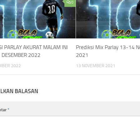
0
SI PARLAY AKURAT MALAM INI
Prediksi Mix Parlay 13-14 
2 DESEMBER 2022
2021
MBER 2022
13 NOVEMBER 2021
ALKAN BALASAN
ntar
*