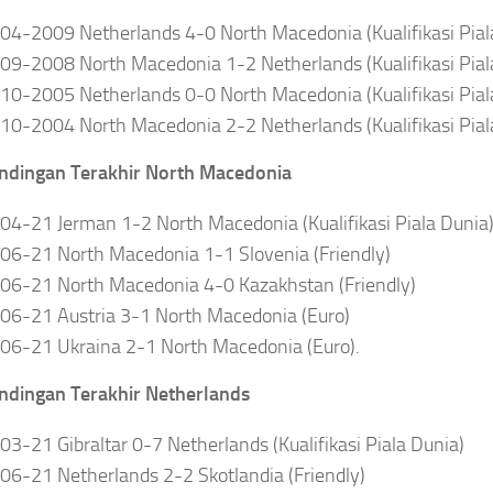
04-2009 Netherlands 4-0 North Macedonia (Kualifikasi Pial
09-2008 North Macedonia 1-2 Netherlands (Kualifikasi Pial
10-2005 Netherlands 0-0 North Macedonia (Kualifikasi Pial
10-2004 North Macedonia 2-2 Netherlands (Kualifikasi Pial
ndingan Terakhir North Macedonia
04-21 Jerman 1-2 North Macedonia (Kualifikasi Piala Dunia
06-21 North Macedonia 1-1 Slovenia (Friendly)
06-21 North Macedonia 4-0 Kazakhstan (Friendly)
06-21 Austria 3-1 North Macedonia (Euro)
06-21 Ukraina 2-1 North Macedonia (Euro).
ndingan Terakhir Netherlands
03-21 Gibraltar 0-7 Netherlands (Kualifikasi Piala Dunia)
06-21 Netherlands 2-2 Skotlandia (Friendly)