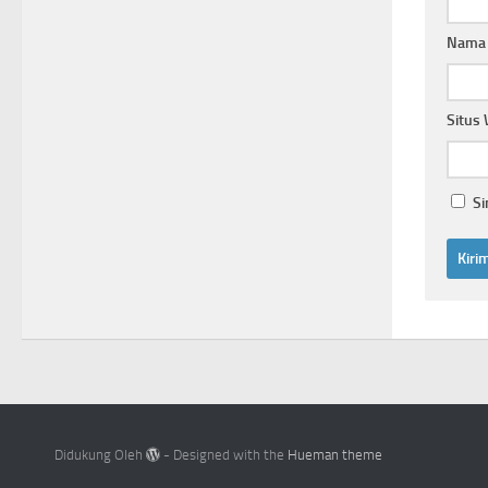
Nam
Situs
Si
Didukung Oleh
- Designed with the
Hueman theme