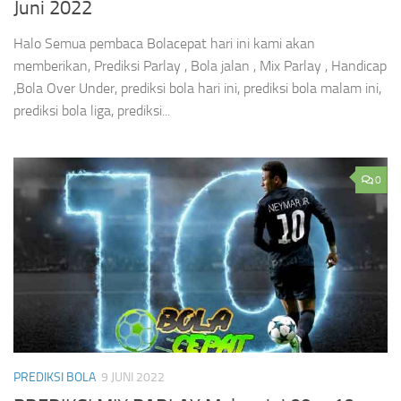
Juni 2022
Halo Semua pembaca Bolacepat hari ini kami akan
memberikan, Prediksi Parlay , Bola jalan , Mix Parlay , Handicap
,Bola Over Under, prediksi bola hari ini, prediksi bola malam ini,
prediksi bola liga, prediksi...
0
PREDIKSI BOLA
9 JUNI 2022