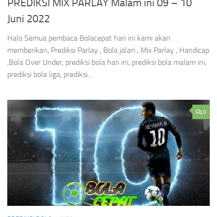
PREDIKSI MIX PARLAY Malam ini 09 – 10
Juni 2022
Halo Semua pembaca Bolacepat hari ini kami akan
memberikan, Prediksi Parlay , Bola jalan , Mix Parlay , Handicap
,Bola Over Under, prediksi bola hari ini, prediksi bola malam ini,
prediksi bola liga, prediksi...
0