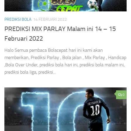
PREDIKSI BOLA
14 FEBRUARI 2022
PREDIKSI MIX PARLAY Malam ini 14 – 15
Februari 2022
Halo Semua pembaca Bolacepat hari ini kami akan
memberikan, Prediksi Parlay , Bola jalan , Mix Parlay , Handicap
,Bola Over Under, prediksi bola hari ini, prediksi bola malam ini,
prediksi bola liga, prediksi...
0