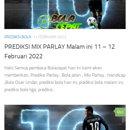
PREDIKSI BOLA
11 FEBRUARI 2022
PREDIKSI MIX PARLAY Malam ini 11 – 12
Februari 2022
Halo Semua pembaca Bolacepat hari ini kami akan
memberikan, Prediksi Parlay , Bola jalan , Mix Parlay , Handicap
,Bola Over Under, prediksi bola hari ini, prediksi bola malam ini,
prediksi bola liga, prediksi...
0