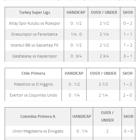
Turkey Super Lig
a
HANDICAP
OVER / UNDER
SKOR
Altay Spor Kulubu vs Rizespor
0 : 1/2
2 1/2
0 – 2
Giresunspor vs Fenerbahce
1/4 : 0
2 1/4
1 – 1
Istanbul BB vs Gaziantep FK
0 : 1/2
2 1/2
1 – 2
Galatasaray vs Kayserispor
0 : 3/4
2 3/4
3 – 1
Chile Primera
HANDICAP
OVER / UNDER
SKOR
Palestino vs O Higgins
0 : 1/2
2 1/2
1 – 2
Everton vs Coquimbo Unido
0 : 1/4
2 1/4
2 – 0
OVER /
Colombia Primera A
HANDICAP
SKOR
UNDER
Union Magdalena vs Envigado
0 : 1/4
2
0 – 0