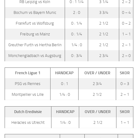
RB Leipzig vs Koln
0 : 1 1/4
3 1/4
2 – 2
Bochum vs Bayern Munic
2 : 0
3 3/4
0 – 4
Frankfurt vs Wolfsburg
0 : 1/4
2 1/2
0 – 2
Freiburg vs Mainz
0 : 1/4
2 1/2
1 – 1
Greuther Furth vs Hertha Berlin
1/4 : 0
2 1/2
2 – 1
Monchengladbach vs Augsburg
0 : 3/4
2 3/4
2 – 0
French Ligue 1
HANDICAP
OVER / UNDER
SKOR
PSG vs Rennes
0 : 1
2 3/4
0 – 3
Montpellier vs Lille
1/4 : 0
2 1/2
2 – 1
Dutch Eredivisie
HANDICAP
OVER / UNDER
SKOR
Heracles vs Utrecht
1/4 : 0
2 1/2
1 – 1