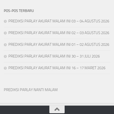
POS-POS TERBARU
PREDIKSI PARLAY AKURAT MALAM INI 03 – 04 AGUSTUS 2026
PREDIKSI PARLAY AKURAT MALAM INI 02 – 03 AGUSTUS 2026
PREDIKSI PARLAY AKURAT MALAM INI 01 – 02 AGUSTUS 2026
PREDIKSI PARLAY AKURAT MALAM INI 30 – 31 JULI 2026
PREDIKSI PARLAY AKURAT MALAM INI 16 – 17 MARET 2026
PREDIKSI PARLAY NANTI MALAM