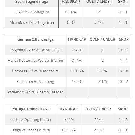
Spain Segunda Liga
HANDICAP
OVER / UNDER
SKOR
Leganes vs Zaragoza
0 : 1/4
2
0 – 1
Mirandes vs Sporting Gijon
0 : 0
2 1/4
1 – 1
German 2.Bundesliga
HANDICAP
OVER / UNDER
SKOR
Erzgebirge Aue vs Holstein Kiel
1/4 : 0
2
0 – 1
Hansa Rostock vs Werder Bremen
0 : 1/4
2
1 – 1
Hamburg SV vs Heidenheim
0 : 1 3/4
2 3/4
3 – 0
Karlsruher vs Nurnberg
1/2 : 0
2 1/4
0 – 2
Paderborn 07 vs Dynamo Dresden
Portugal Primeira Liga
HANDICAP
OVER / UNDER
SKOR
Porto vs Sporting Lisbon
0 : 1/4
2 1/2
1 – 2
Braga vs Pacos Ferreira
0 : 1 1/4
2 1/2
0 – 3