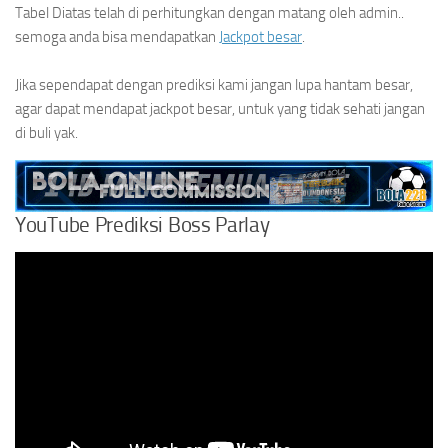
Tabel Diatas telah di perhitungkan dengan matang oleh admin..
semoga anda bisa mendapatkan
Jackpot besar
.
Jika sependapat dengan prediksi kami jangan lupa hantam besar,
agar dapat mendapat jackpot besar, untuk yang tidak sehati jangan
di buli yak.
YouTube Prediksi Boss Parlay