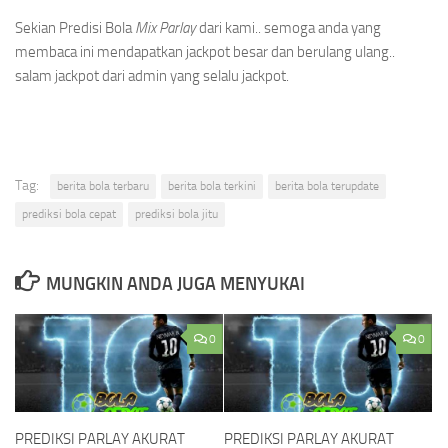
Sekian Predisi Bola
Mix Parlay
dari kami.. semoga anda yang
membaca ini mendapatkan jackpot besar dan berulang ulang..
salam jackpot dari admin yang selalu jackpot.
Tag:
berita bola terbaru
berita bola terkini
berita bola terupdate
prediksi bola cepat
prediksi bola jitu
MUNGKIN ANDA JUGA MENYUKAI
0
0
PREDIKSI PARLAY AKURAT
PREDIKSI PARLAY AKURAT