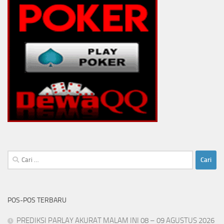
Cari
untuk:
POS-POS TERBARU
PREDIKSI PARLAY AKURAT MALAM INI 08 – 09 AGUSTUS 2026