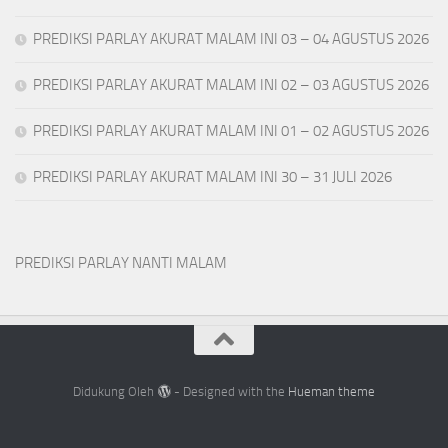
PREDIKSI PARLAY AKURAT MALAM INI 03 – 04 AGUSTUS 2026
PREDIKSI PARLAY AKURAT MALAM INI 02 – 03 AGUSTUS 2026
PREDIKSI PARLAY AKURAT MALAM INI 01 – 02 AGUSTUS 2026
PREDIKSI PARLAY AKURAT MALAM INI 30 – 31 JULI 2026
PREDIKSI PARLAY NANTI MALAM
Didukung Oleh
- Designed with the
Hueman theme