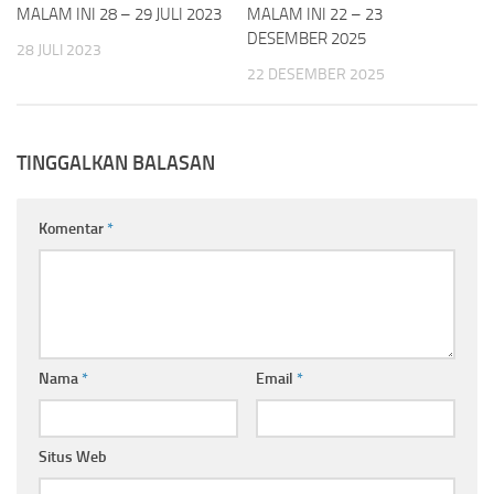
MALAM INI 28 – 29 JULI 2023
MALAM INI 22 – 23
DESEMBER 2025
28 JULI 2023
22 DESEMBER 2025
TINGGALKAN BALASAN
Komentar
*
Nama
*
Email
*
Situs Web