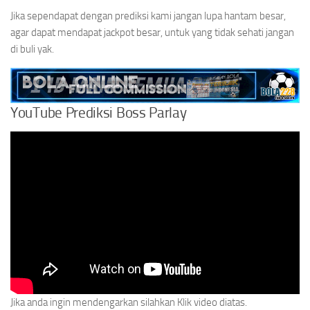
Jika sependapat dengan prediksi kami jangan lupa hantam besar,
agar dapat mendapat jackpot besar, untuk yang tidak sehati jangan
di buli yak.
YouTube Prediksi Boss Parlay
Jika anda ingin mendengarkan silahkan Klik video diatas.