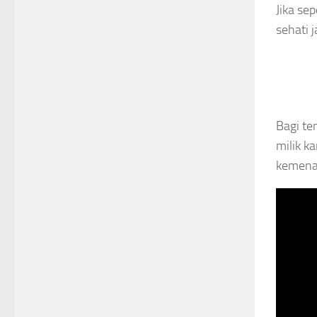
Jika se
sehati j
Bagi te
milik k
kemenan