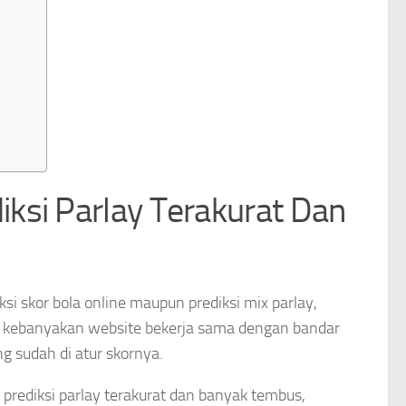
ksi Parlay Terakurat Dan
si skor bola online maupun prediksi mix parlay,
an kebanyakan website bekerja sama dengan bandar
g sudah di atur skornya.
rediksi parlay terakurat dan banyak tembus,