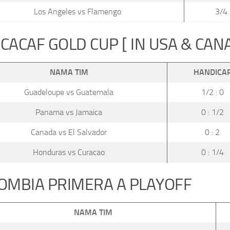
Los Angeles vs Flamengo
3/4 
CACAF GOLD CUP [ IN USA & CAN
NAMA TIM
HANDICA
Guadeloupe vs Guatemala
1/2 : 0
Panama vs Jamaica
0 : 1/2
Canada vs El Salvador
0 : 2
Honduras vs Curacao
0 : 1/4
OMBIA PRIMERA A PLAYOFF
NAMA TIM