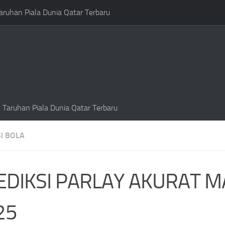
aruhan Piala Dunia Qatar Terbaru
 Taruhan Piala Dunia Qatar Terbaru
I BOLA
EDIKSI PARLAY AKURAT MA
25