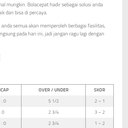
 mungkin. Bolacepat hadir sebagai solusi anda
k dan bisa di percaya.
i anda semua akan memperoleh berbagai fasilitas,
ngsung pada hari ini, jadi jangan ragu lagi dengan
I
ICAP
OVER / UNDER
SKOR
 : 0
5 1/2
2 – 1
: 0
2 3/4
3 – 2
 : 0
2 3/4
1 – 2