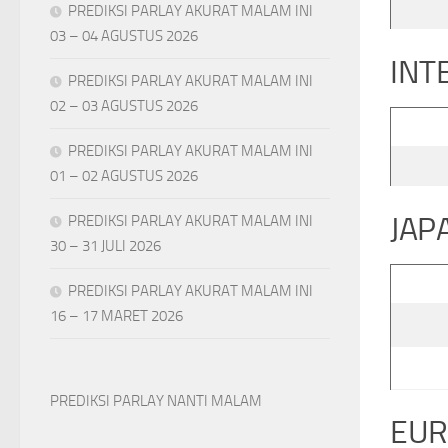
PREDIKSI PARLAY AKURAT MALAM INI
03 – 04 AGUSTUS 2026
INT
PREDIKSI PARLAY AKURAT MALAM INI
02 – 03 AGUSTUS 2026
PREDIKSI PARLAY AKURAT MALAM INI
01 – 02 AGUSTUS 2026
JAP
PREDIKSI PARLAY AKURAT MALAM INI
30 – 31 JULI 2026
PREDIKSI PARLAY AKURAT MALAM INI
16 – 17 MARET 2026
PREDIKSI PARLAY NANTI MALAM
EUR