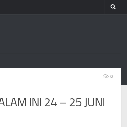
0
LAM INI 24 – 25 JUNI