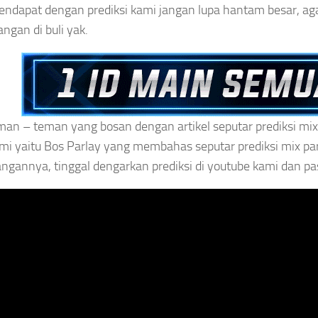
pendapat dengan prediksi kami jangan lupa hantam besar, ag
angan di buli yak.
man – teman yang bosan dengan artikel seputar prediksi mix 
ami yaitu Bos Parlay yang membahas seputar prediksi mix parla
gannya, tinggal dengarkan prediksi di youtube kami dan pa