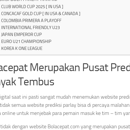
CLUB WORLD CUP 2025 [ IN USA ]
CONCACAF GOLD CUP [ IN USA & CANADA ]
COLOMBIA PRIMERA A PLAYOFF
INTERNATIONAL FRIENDLY U23
JAPAN EMPEROR CUP
EURO U21 CHAMPIONSHIP
KOREA K ONE LEAGUE
acepat Merupakan Pusat Predi
yak Tembus
digital saat ini pasti sangat mudah menemukan website predik
idak semua website prediksi parlay bisa di percaya malah
la online untuk menjebak para pemain masuk ke tim – tim yan
idak dengan website Bolacepat.com yang merupakan pusat p