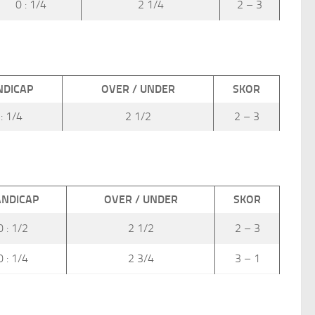
0 : 1/4
2 1/4
2 – 3
NDICAP
OVER / UNDER
SKOR
 : 1/4
2 1/2
2 – 3
NDICAP
OVER / UNDER
SKOR
0 : 1/2
2 1/2
2 – 3
0 : 1/4
2 3/4
3 – 1