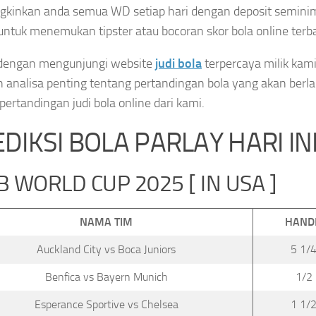
inkan anda semua WD setiap hari dengan deposit seminimal
ntuk menemukan tipster atau bocoran skor bola online terbai
dengan mengunjungi website
judi bola
terpercaya milik kam
an analisa penting tentang pertandingan bola yang akan berla
pertandingan judi bola online dari kami.
DIKSI BOLA PARLAY HARI IN
B WORLD CUP 2025 [ IN USA ]
NAMA TIM
HAND
Auckland City vs Boca Juniors
5 1/4
Benfica vs Bayern Munich
1/2 
Esperance Sportive vs Chelsea
1 1/2