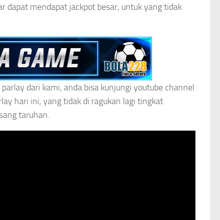
ar dapat mendapat jackpot besar, untuk yang tidak
parlay dari kami, anda bisa kunjungi youtube channel
y hari ini, yang tidak di ragukan lagi tingkat
sang taruhan.