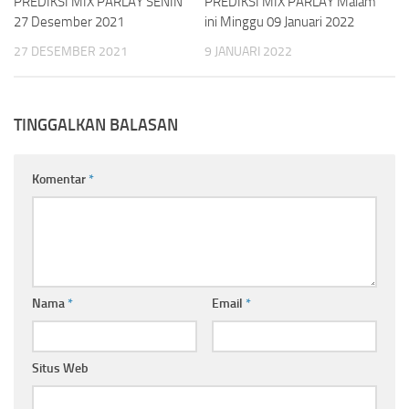
PREDIKSI MIX PARLAY SENIN
PREDIKSI MIX PARLAY Malam
27 Desember 2021
ini Minggu 09 Januari 2022
27 DESEMBER 2021
9 JANUARI 2022
TINGGALKAN BALASAN
Komentar
*
Nama
*
Email
*
Situs Web