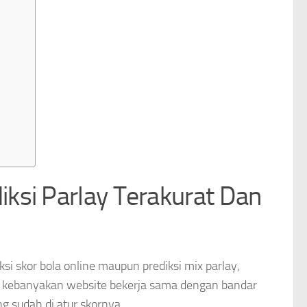
ksi Parlay Terakurat Dan
si skor bola online maupun prediksi mix parlay,
an kebanyakan website bekerja sama dengan bandar
g sudah di atur skornya.