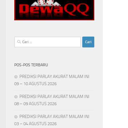
Cari
untuk:
POS-POS TERBARU
PREDIKSI PARLAY AKURAT MALAM INI
09 – 10 AGUSTUS 2026
PREDIKSI PARLAY AKURAT MALAM INI
08 – 09 AGUSTUS 2026
PREDIKSI PARLAY AKURAT MALAM INI
03 – 04 AGUSTUS 2026