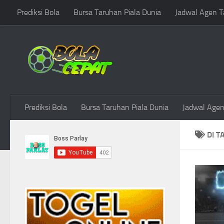
Prediksi Bola
Bursa Taruhan Piala Dunia
Jadwal Agen T
Skip to content
Prediksi Bola
Bursa Taruhan Piala Dunia
Jadwal Agen
DI T