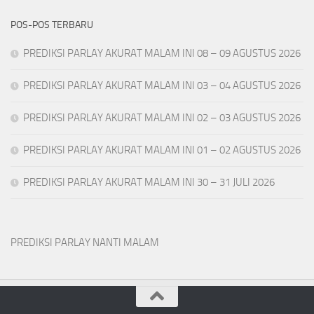
POS-POS TERBARU
PREDIKSI PARLAY AKURAT MALAM INI 08 – 09 AGUSTUS 2026
PREDIKSI PARLAY AKURAT MALAM INI 03 – 04 AGUSTUS 2026
PREDIKSI PARLAY AKURAT MALAM INI 02 – 03 AGUSTUS 2026
PREDIKSI PARLAY AKURAT MALAM INI 01 – 02 AGUSTUS 2026
PREDIKSI PARLAY AKURAT MALAM INI 30 – 31 JULI 2026
PREDIKSI PARLAY NANTI MALAM