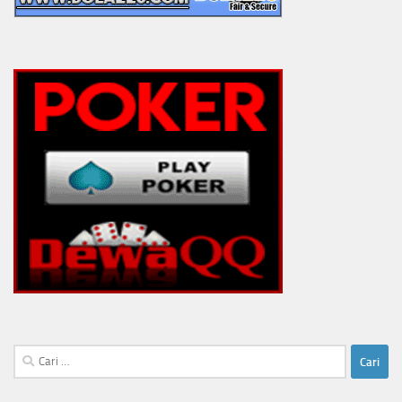
Cari
untuk: