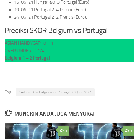
15-06-21 Hungaria 0-3 Portugal (Euro)
19-06-21 Portugal 2-4 Jerman (Euro)
24-06-21 Portugal 2-2 Prancis (Euro).
Prediksi SKOR Belgium vs Portugal
ASIAN HANDYCAP : 0 – 1
OVER UNDER : 2 1/4
Belgium 1 – 2 Portugal
Tag:
Prediksi Bola Belgium vs Portugal 28 Juni 2021.
MUNGKIN ANDA JUGA MENYUKAI
0
0