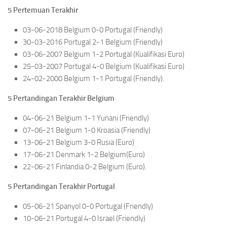
5 Pertemuan Terakhir
03-06-2018 Belgium 0-0 Portugal (Friendly)
30-03-2016 Portugal 2-1 Belgium (Friendly)
03-06-2007 Belgium 1-2 Portugal (Kualifikasi Euro)
25-03-2007 Portugal 4-0 Belgium (Kualifikasi Euro)
24-02-2000 Belgium 1-1 Portugal (Friendly).
5 Pertandingan Terakhir Belgium
04-06-21 Belgium 1-1 Yunani (Friendly)
07-06-21 Belgium 1-0 Kroasia (Friendly)
13-06-21 Belgium 3-0 Rusia (Euro)
17-06-21 Denmark 1-2 Belgium(Euro)
22-06-21 Finlandia 0-2 Belgium (Euro).
5 Pertandingan Terakhir Portugal
05-06-21 Spanyol 0-0 Portugal (Friendly)
10-06-21 Portugal 4-0 Israel (Friendly)