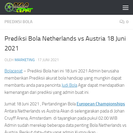
Skip to content
PREDIKSI BOLA
0
Prediksi Bola Netherlands vs Austria 18 Juni
2021
OLEH
MARKETING
·
17 JUNI 2021
Bolacepat
– Prediksi Bola hari ini 18 Juni 2021 Admin berusaha
memberikan Prediksii akurat bola handicap yang mungkin dapat
membantu anda para pencinta
Judi Bola
Agar dapat mendapatkan
kemenangan dari prediksi yang admin buat ini.
Jumat 18 Juni 2021 , Pertandingan Bola
European Championships
Antara Netherlands vs Austria Akan di selengarakan pada di Johan
Cruyff Arena, Amsterdam. di tayangkan pada pukul 02.00 WIB
Admin sudah merekap beberapa data penting Bola Netherlands vs
Austria, Berikut data-data yang admin Kumpulkan :