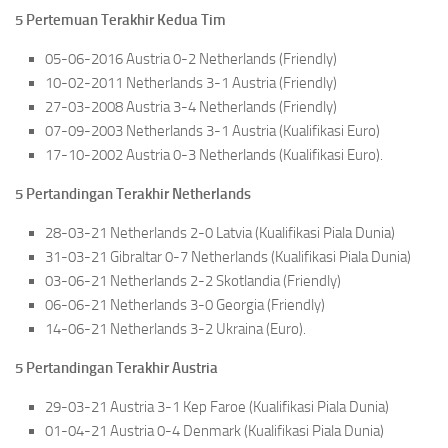
5 Pertemuan Terakhir Kedua Tim
05-06-2016 Austria 0-2 Netherlands (Friendly)
10-02-2011 Netherlands 3-1 Austria (Friendly)
27-03-2008 Austria 3-4 Netherlands (Friendly)
07-09-2003 Netherlands 3-1 Austria (Kualifikasi Euro)
17-10-2002 Austria 0-3 Netherlands (Kualifikasi Euro).
5 Pertandingan Terakhir Netherlands
28-03-21 Netherlands 2-0 Latvia (Kualifikasi Piala Dunia)
31-03-21 Gibraltar 0-7 Netherlands (Kualifikasi Piala Dunia)
03-06-21 Netherlands 2-2 Skotlandia (Friendly)
06-06-21 Netherlands 3-0 Georgia (Friendly)
14-06-21 Netherlands 3-2 Ukraina (Euro).
5 Pertandingan Terakhir Austria
29-03-21 Austria 3-1 Kep Faroe (Kualifikasi Piala Dunia)
01-04-21 Austria 0-4 Denmark (Kualifikasi Piala Dunia)