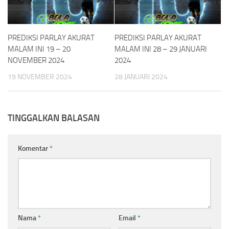
PREDIKSI PARLAY AKURAT
PREDIKSI PARLAY AKURAT
MALAM INI 19 – 20
MALAM INI 28 – 29 JANUARI
NOVEMBER 2024
2024
19 NOVEMBER 2024
28 JANUARI 2024
TINGGALKAN BALASAN
Komentar
*
Nama
*
Email
*