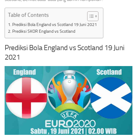
Table of Contents
Prediksi Bola England vs Scotland 19 Juni 2021
Prediksi SKOR England vs Scotland
Prediksi Bola England vs Scotland 19 Juni
2021