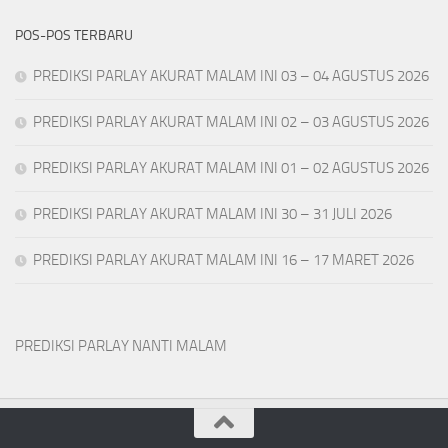
POS-POS TERBARU
PREDIKSI PARLAY AKURAT MALAM INI 03 – 04 AGUSTUS 2026
PREDIKSI PARLAY AKURAT MALAM INI 02 – 03 AGUSTUS 2026
PREDIKSI PARLAY AKURAT MALAM INI 01 – 02 AGUSTUS 2026
PREDIKSI PARLAY AKURAT MALAM INI 30 – 31 JULI 2026
PREDIKSI PARLAY AKURAT MALAM INI 16 – 17 MARET 2026
PREDIKSI PARLAY NANTI MALAM