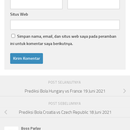
Situs Web
Simpan nama, email, dan situs web saya pada peramban
ini untuk komentar saya berikutnya.
POST SELANJUTNYA
Prediksi Bola Hungary vs France 19 Juni 2021
POST SEBELUMNYA
Prediksi Bola Croatia vs Czech Republic 18 Juni 2021