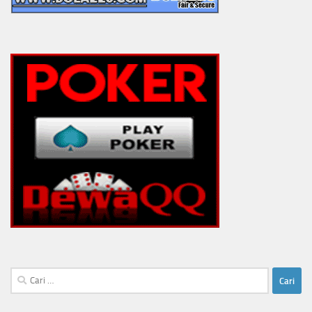
Cari
untuk: