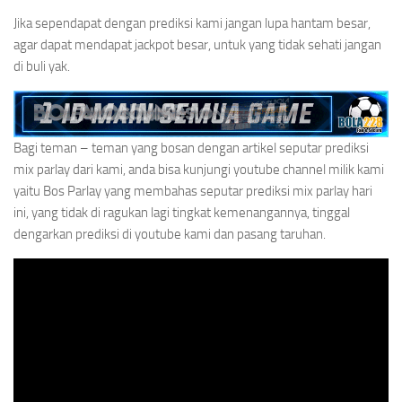
Jika sependapat dengan prediksi kami jangan lupa hantam besar,
agar dapat mendapat jackpot besar, untuk yang tidak sehati jangan
di buli yak.
Bagi teman – teman yang bosan dengan artikel seputar prediksi
mix parlay dari kami, anda bisa kunjungi youtube channel milik kami
yaitu Bos Parlay yang membahas seputar prediksi mix parlay hari
ini, yang tidak di ragukan lagi tingkat kemenangannya, tinggal
dengarkan prediksi di youtube kami dan pasang taruhan.