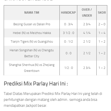
OVER /
NAMA TIM
HANDICAP
SKOR
UNDER
Beijing Guoan vs Dalian Pro
0 : 3/4
2 3/4
2 – 0
Hebei (N) vs Meizhou Hakka
3 1/2 : 0
4 1/4
1 – 4
Tianjin Tigers (N) vs Guangzhou
0 : 1/2
2 1/2
1 – 2
Henan Songshan (N) vs Chengdu
0 : 0
2 1/2
1 – 2
Better City
Shanghai Shenhua (N) vs Zhejiang
1/2 : 0
2 3/4
1 – 2
Greentown
Prediksi Mix Parlay Hari Ini :
Tabel Diatas Merupakan Prediksi Mix Parlay Hari Ini yang telah di
perhitungkan dengan matang oleh admin.. semoga anda bisa
mendapatkan Jackpot besar.