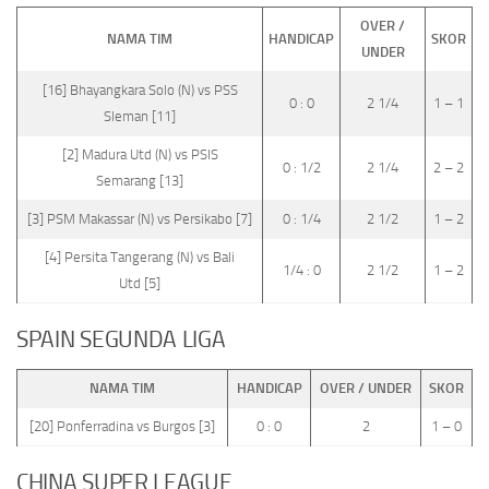
OVER /
NAMA TIM
HANDICAP
SKOR
UNDER
[16] Bhayangkara Solo (N) vs PSS
0 : 0
2 1/4
1 – 1
Sleman [11]
[2] Madura Utd (N) vs PSIS
0 : 1/2
2 1/4
2 – 2
Semarang [13]
[3] PSM Makassar (N) vs Persikabo [7]
0 : 1/4
2 1/2
1 – 2
[4] Persita Tangerang (N) vs Bali
1/4 : 0
2 1/2
1 – 2
Utd [5]
SPAIN SEGUNDA LIGA
NAMA TIM
HANDICAP
OVER / UNDER
SKOR
[20] Ponferradina vs Burgos [3]
0 : 0
2
1 – 0
CHINA SUPER LEAGUE