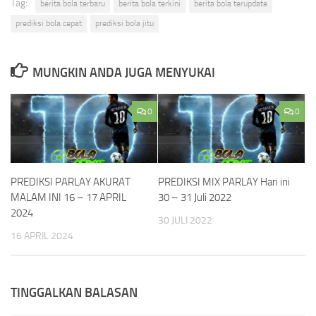
Tag:
berita bola terbaru
berita bola terkini
berita bola terupdate
prediksi bola cepat
prediksi bola jitu
MUNGKIN ANDA JUGA MENYUKAI
0
0
PREDIKSI PARLAY AKURAT
PREDIKSI MIX PARLAY Hari ini
MALAM INI 16 – 17 APRIL
30 – 31 Juli 2022
2024
30 JULI 2022
16 APRIL 2024
TINGGALKAN BALASAN