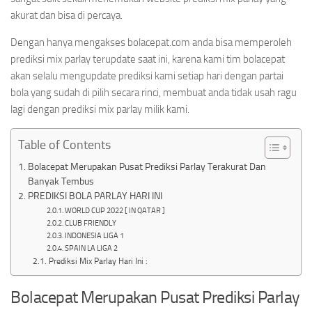
akurat dan bisa di percaya.
Dengan hanya mengakses bolacepat.com anda bisa memperoleh
prediksi mix parlay terupdate saat ini, karena kami tim bolacepat
akan selalu mengupdate prediksi kami setiap hari dengan partai
bola yang sudah di pilih secara rinci, membuat anda tidak usah ragu
lagi dengan prediksi mix parlay milik kami.
Table of Contents
Bolacepat Merupakan Pusat Prediksi Parlay Terakurat Dan
Banyak Tembus
PREDIKSI BOLA PARLAY HARI INI
WORLD CUP 2022 [ IN QATAR ]
CLUB FRIENDLY
INDONESIA LIGA 1
SPAIN LA LIGA 2
Prediksi Mix Parlay Hari Ini :
Bolacepat Merupakan Pusat Prediksi Parlay