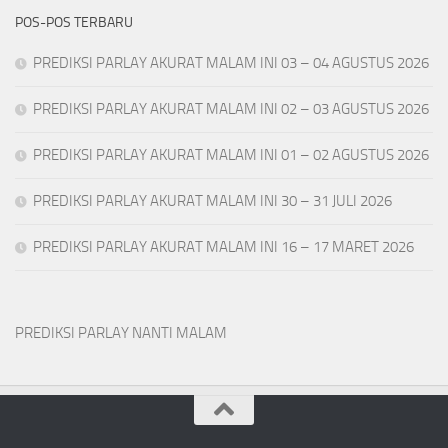
POS-POS TERBARU
PREDIKSI PARLAY AKURAT MALAM INI 03 – 04 AGUSTUS 2026
PREDIKSI PARLAY AKURAT MALAM INI 02 – 03 AGUSTUS 2026
PREDIKSI PARLAY AKURAT MALAM INI 01 – 02 AGUSTUS 2026
PREDIKSI PARLAY AKURAT MALAM INI 30 – 31 JULI 2026
PREDIKSI PARLAY AKURAT MALAM INI 16 – 17 MARET 2026
PREDIKSI PARLAY NANTI MALAM