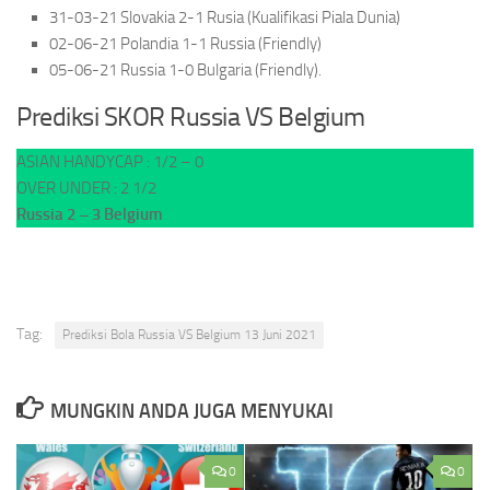
31-03-21 Slovakia 2-1 Rusia (Kualifikasi Piala Dunia)
02-06-21 Polandia 1-1 Russia (Friendly)
05-06-21 Russia 1-0 Bulgaria (Friendly).
Prediksi SKOR Russia VS Belgium
ASIAN HANDYCAP : 1/2 – 0
OVER UNDER : 2 1/2
Russia 2 – 3 Belgium
Tag:
Prediksi Bola Russia VS Belgium 13 Juni 2021
MUNGKIN ANDA JUGA MENYUKAI
0
0