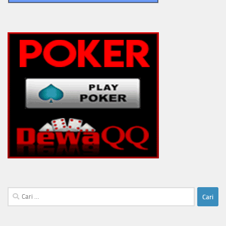
Cari
untuk: