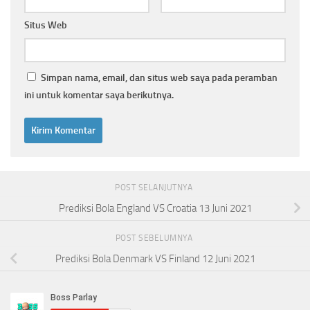
Situs Web
Simpan nama, email, dan situs web saya pada peramban
ini untuk komentar saya berikutnya.
POST SELANJUTNYA
Prediksi Bola England VS Croatia 13 Juni 2021
POST SEBELUMNYA
Prediksi Bola Denmark VS Finland 12 Juni 2021