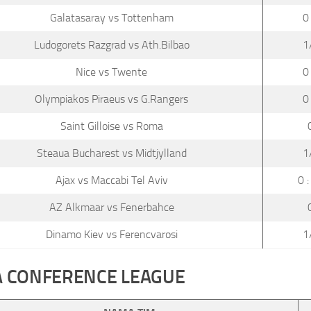
Galatasaray vs Tottenham
0
Ludogorets Razgrad vs Ath.Bilbao
1
Nice vs Twente
0
Olympiakos Piraeus vs G.Rangers
0
Saint Gilloise vs Roma
Steaua Bucharest vs Midtjylland
1
Ajax vs Maccabi Tel Aviv
0 :
AZ Alkmaar vs Fenerbahce
Dinamo Kiev vs Ferencvarosi
1
A CONFERENCE LEAGUE