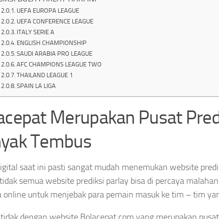
UEFA EUROPA LEAGUE
UEFA CONFERENCE LEAGUE
ITALY SERIE A
ENGLISH CHAMPIONSHIP
SAUDI ARABIA PRO LEAGUE
AFC CHAMPIONS LEAGUE TWO
THAILAND LEAGUE 1
SPAIN LA LIGA
acepat Merupakan Pusat Predi
yak Tembus
digital saat ini pasti sangat mudah menemukan website predik
idak semua website prediksi parlay bisa di percaya malah
la online untuk menjebak para pemain masuk ke tim – tim yan
idak dengan website Bolacepat.com yang merupakan pusat p