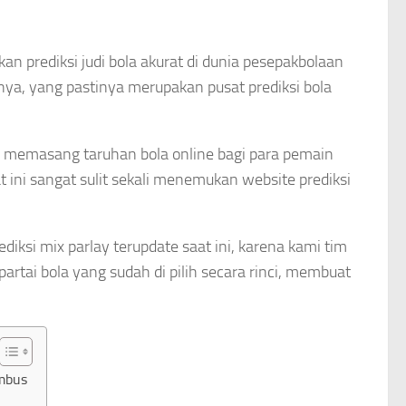
an prediksi judi bola akurat di dunia pesepakbolaan
 lainnya, yang pastinya merupakan pusat prediksi bola
 memasang taruhan bola online bagi para pemain
at ini sangat sulit sekali menemukan website prediksi
si mix parlay terupdate saat ini, karena kami tim
artai bola yang sudah di pilih secara rinci, membuat
embus