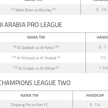
0 : 1/4
[7]
[4]
West Brom vs Burnley
I ARABIA PRO LEAGUE
NAMA TIM
HANDI
0 : 1 
[5]
[16]
Al Qadsiah vs Al Feiha
1/2 :
[15]
[4]
Al Kholood vs Al Shabab
1 1/4 
[12]
[2]
Al Orubah vs Al Ittihad
 CHAMPIONS LEAGUE TWO
NAMA TIM
HANDICAP
Zhejiang Pro vs Port FC
0 : 1/4