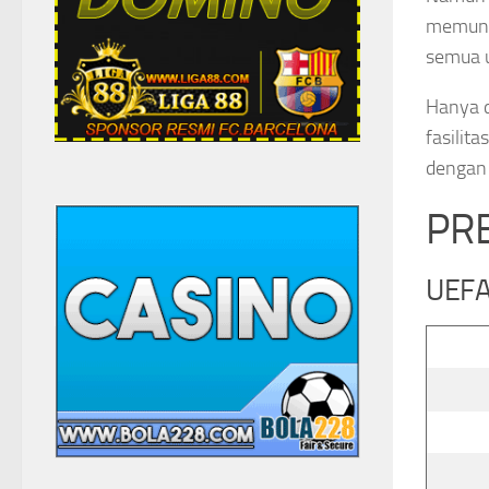
memungk
semua u
Hanya 
fasilita
dengan 
PRE
UEFA