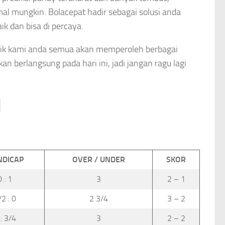
 mungkin. Bolacepat hadir sebagai solusi anda
k dan bisa di percaya.
ik kami anda semua akan memperoleh berbagai
kan berlangsung pada hari ini, jadi jangan ragu lagi
I
NDICAP
OVER / UNDER
SKOR
0 : 1
3
2 – 1
/2 : 0
2 3/4
3 – 2
 : 3/4
3
2 – 2