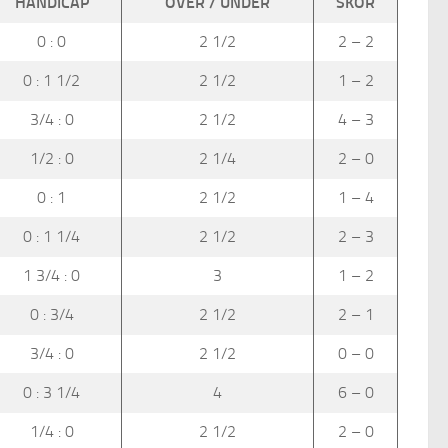
HANDICAP
OVER / UNDER
SKOR
0 : 0
2 1/2
2 – 2
0 : 1 1/2
2 1/2
1 – 2
3/4 : 0
2 1/2
4 – 3
1/2 : 0
2 1/4
2 – 0
0 : 1
2 1/2
1 – 4
0 : 1 1/4
2 1/2
2 – 3
1 3/4 : 0
3
1 – 2
0 : 3/4
2 1/2
2 – 1
3/4 : 0
2 1/2
0 – 0
0 : 3 1/4
4
6 – 0
1/4 : 0
2 1/2
2 – 0