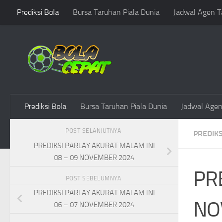
Prediksi Bola
Bursa Taruhan Piala Dunia
Jadwal Agen T
Skip to content
Prediksi Bola
Bursa Taruhan Piala Dunia
Jadwal Agen
POST SELANJUTNYA
PREDIKS
PREDIKSI PARLAY AKURAT MALAM INI
08 – 09 NOVEMBER 2024
PR
POST SEBELUMNYA
PREDIKSI PARLAY AKURAT MALAM INI
NO
06 – 07 NOVEMBER 2024