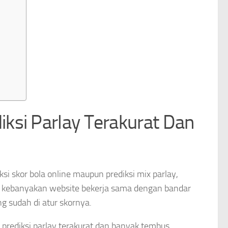
ksi Parlay Terakurat Dan
si skor bola online maupun prediksi mix parlay,
an kebanyakan website bekerja sama dengan bandar
g sudah di atur skornya.
rediksi parlay terakurat dan banyak tembus,