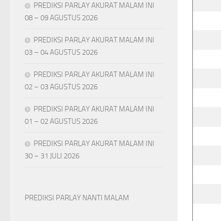
PREDIKSI PARLAY AKURAT MALAM INI
08 – 09 AGUSTUS 2026
PREDIKSI PARLAY AKURAT MALAM INI
03 – 04 AGUSTUS 2026
PREDIKSI PARLAY AKURAT MALAM INI
02 – 03 AGUSTUS 2026
PREDIKSI PARLAY AKURAT MALAM INI
01 – 02 AGUSTUS 2026
PREDIKSI PARLAY AKURAT MALAM INI
30 – 31 JULI 2026
PREDIKSI PARLAY NANTI MALAM