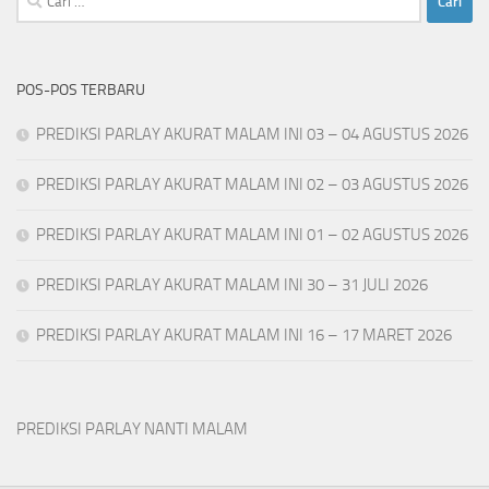
untuk:
POS-POS TERBARU
PREDIKSI PARLAY AKURAT MALAM INI 03 – 04 AGUSTUS 2026
PREDIKSI PARLAY AKURAT MALAM INI 02 – 03 AGUSTUS 2026
PREDIKSI PARLAY AKURAT MALAM INI 01 – 02 AGUSTUS 2026
PREDIKSI PARLAY AKURAT MALAM INI 30 – 31 JULI 2026
PREDIKSI PARLAY AKURAT MALAM INI 16 – 17 MARET 2026
PREDIKSI PARLAY NANTI MALAM