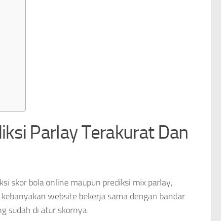
ksi Parlay Terakurat Dan
si skor bola online maupun prediksi mix parlay,
an kebanyakan website bekerja sama dengan bandar
g sudah di atur skornya.