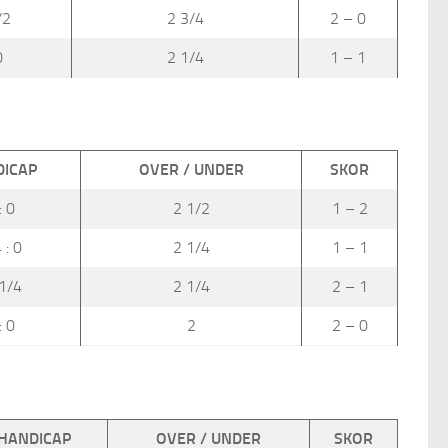
/2
2 3/4
2 – 0
0
2 1/4
1 – 1
ICAP
OVER / UNDER
SKOR
: 0
2 1/2
1 – 2
 : 0
2 1/4
1 – 1
 1/4
2 1/4
2 – 1
: 0
2
2 – 0
HANDICAP
OVER / UNDER
SKOR