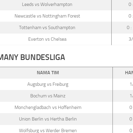
Leeds vs Wolverhampton
0 
Newcastle vs Nottingham Forest
0 
Tottenham vs Southampton
0 :
Everton vs Chelsea
3/
MANY BUNDESLIGA
NAMA TIM
HA
Augsburg vs Freiburg
1
Bochum vs Mainz
1
Monchengladbach vs Hoffenheim
0
Union Berlin vs Hertha Berlin
0
Wolfsburg vs Werder Bremen
0