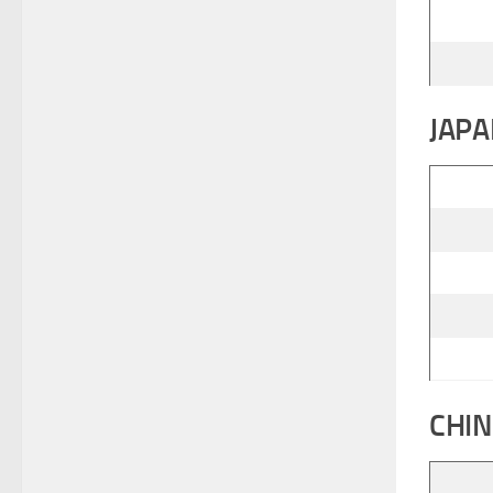
JAPA
CHIN