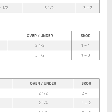
 : 1/2
3 1/2
3 – 2
OVER / UNDER
SKOR
2 1/2
1 – 1
3 1/2
1 – 3
OVER / UNDER
SKOR
2 1/2
2 – 1
2 1/4
1 – 2