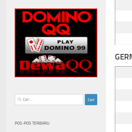
GER
Cari
untuk:
POS-POS TERBARU