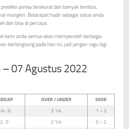
rediksi parlay terakurat dan banyak tembus,
 mungkin. Bolacepat hadir sebagai solusi anda
k dan bisa di percaya.
ik kami anda semua akan memperoleh berbagai
kan berlangsung pada hari ini, jadi jangan ragu lagi
6 – 07 Agustus 2022
DICAP
OVER / UNDER
SKOR
/4 : 0
3 1/4
1 – 3
2 : 0
2 1/4
0 – 2