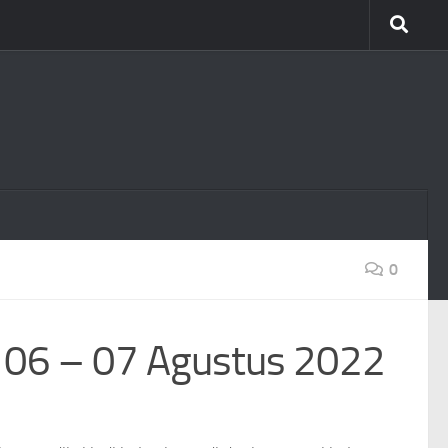
0
i 06 – 07 Agustus 2022