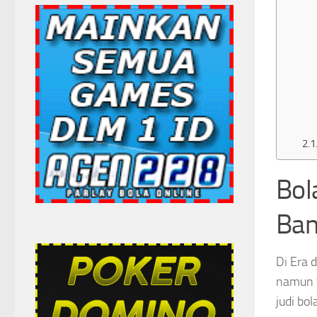
Bol
Ban
Di Era 
namun t
judi bo