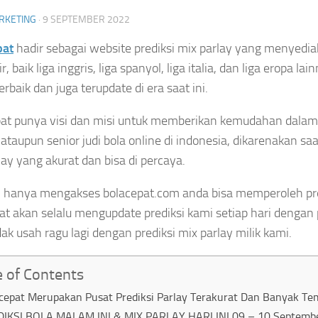
RKETING
·
9 SEPTEMBER 2022
pat
hadir sebagai website prediksi mix parlay yang menyediak
r, baik liga inggris, liga spanyol, liga italia, dan liga eropa
erbaik dan juga terupdate di era saat ini.
at punya visi dan misi untuk memberikan kemudahan dalam
ataupun senior judi bola online di indonesia, dikarenakan sa
lay yang akurat dan bisa di percaya.
hanya mengakses bolacepat.com anda bisa memperoleh predik
at akan selalu mengupdate prediksi kami setiap hari dengan p
dak usah ragu lagi dengan prediksi mix parlay milik kami.
e of Contents
cepat Merupakan Pusat Prediksi Parlay Terakurat Dan Banyak T
IKSI BOLA MALAM INI & MIX PARLAY HARI INI 09 – 10 Septemb