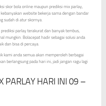
si skor bola online maupun prediksi mix parlay,
an kebanyakan website bekerja sama dengan bandar
g sudah di atur skornya.
rediksi parlay terakurat dan banyak tembus,
 mungkin. Bolacepat hadir sebagai solusi anda
k dan bisa di percaya.
ik kami anda semua akan memperoleh berbagai
kan berlangsung pada hari ini, jadi jangan ragu lagi
 PARLAY HARI INI 09 –