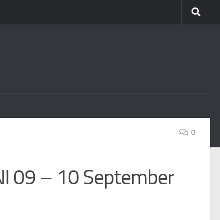
0
I 09 – 10 September