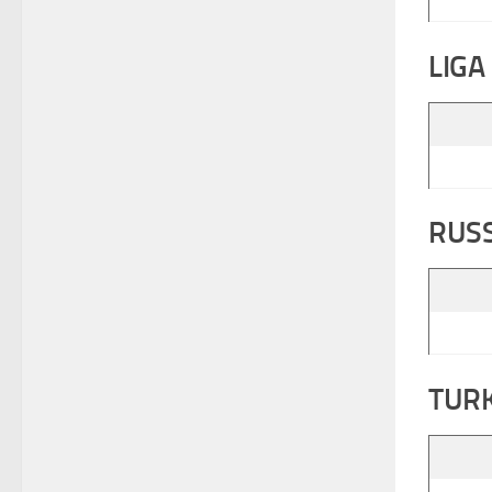
LIGA
RUSS
TUR