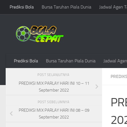
Prediksi Bola
Bursa Taruhan Piala Dunia
Jadwal Agen T
Skip to content
Prediksi Bola
Bursa Taruhan Piala Dunia
Jadwal Agen
POST SELANJUTNYA
PREDIKS
PREDIKSI MIX PARLAY HARI INI 10 – 11
September 2022
PRE
POST SEBELUMNYA
PREDIKSI MIX PARLAY HARI INI 08 – 09
20
September 2022