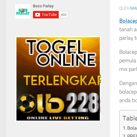
OLEH
MA
Bolace
tanah ai
parlay t
Bolacep
pemula 
mix par
Dengan 
bolacep
anda ti
Tabl
Bola
PRED