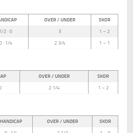
NDICAP
OVER / UNDER
SKOR
1/2 : 0
3
1 – 2
0 : 1/4
2 3/4
1 – 1
CAP
OVER / UNDER
SKOR
0
2 1/4
1 – 2
HANDICAP
OVER / UNDER
SKOR
0 : 1/4
2 1/2
1 – 0