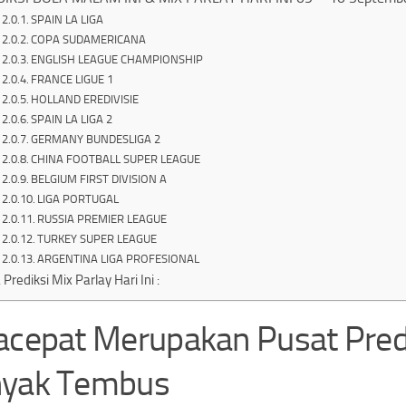
SPAIN LA LIGA
COPA SUDAMERICANA
ENGLISH LEAGUE CHAMPIONSHIP
FRANCE LIGUE 1
HOLLAND EREDIVISIE
SPAIN LA LIGA 2
GERMANY BUNDESLIGA 2
CHINA FOOTBALL SUPER LEAGUE
BELGIUM FIRST DIVISION A
LIGA PORTUGAL
RUSSIA PREMIER LEAGUE
TURKEY SUPER LEAGUE
ARGENTINA LIGA PROFESIONAL
Prediksi Mix Parlay Hari Ini :
acepat Merupakan Pusat Predi
yak Tembus