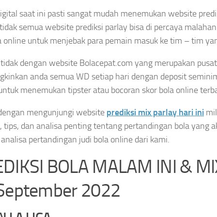
digital saat ini pasti sangat mudah menemukan website predik
idak semua website prediksi parlay bisa di percaya malah
la online untuk menjebak para pemain masuk ke tim – tim yan
idak dengan website Bolacepat.com yang merupakan pusat p
inkan anda semua WD setiap hari dengan deposit seminimal
ntuk menemukan tipster atau bocoran skor bola online terbai
dengan mengunjungi website
prediksi mix parlay hari ini
mil
s, tips, dan analisa penting tentang pertandingan bola yang a
analisa pertandingan judi bola online dari kami.
DIKSI BOLA MALAM INI & MIX
September 2022