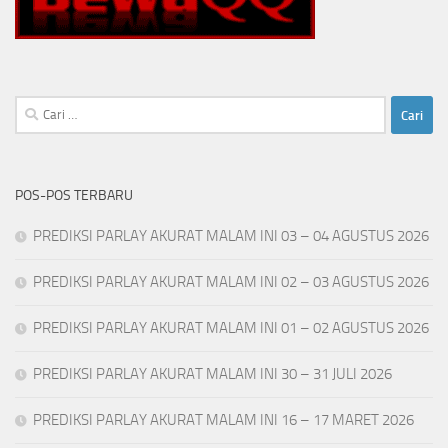
Cari
untuk:
POS-POS TERBARU
PREDIKSI PARLAY AKURAT MALAM INI 03 – 04 AGUSTUS 2026
PREDIKSI PARLAY AKURAT MALAM INI 02 – 03 AGUSTUS 2026
PREDIKSI PARLAY AKURAT MALAM INI 01 – 02 AGUSTUS 2026
PREDIKSI PARLAY AKURAT MALAM INI 30 – 31 JULI 2026
PREDIKSI PARLAY AKURAT MALAM INI 16 – 17 MARET 2026