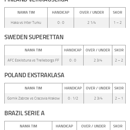
NAMA TIM
HANDICAP
OVER / UNDER
SKOR
Haka vs Inter Turku
0 : 0
2 1/4
1 – 2
SWEDEN SUPERETTAN
NAMA TIM
HANDICAP
OVER / UNDER
SKOR
AFC Eskilstuna vs Trelleborgs FF
0 : 0
2 3/4
2 – 2
POLAND EKSTRAKLASA
NAMA TIM
HANDICAP
OVER / UNDER
SKOR
Gornik Zabrze vs Cracovia Krakow
0 : 1/2
2 3/4
2 – 1
BRAZIL SERIE A
NAMA TIM
HANDICAP
OVER / UNDER
SKOR