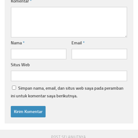
Komentar
*
Nama
*
Email
*
Situs Web
Simpan nama, email, dan situs web saya pada peramban
ini untuk komentar saya berikutnya.
POST SELANJUTNYA