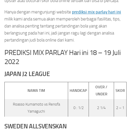
tipster atau bocoran skor bola online terbaik dan bisa di percaya.
Hanya dengan mengunjungi website
prediksi mix parlay hari ini
milik kami anda semua akan memperoleh berbagai fasilitas, tips,
dan analisa penting tentang pertandingan bola yang akan
berlangsung pada hari ini, jadi jangan ragu lagi dengan analisa
pertandingan judi bola online dari kami.
PREDIKSI MIX PARLAY Hari ini 18 – 19 Juli
2022
JAPAN J2 LEAGUE
OVER /
NAMA TIM
HANDICAP
SKOR
UNDER
Roasso Kumamoto vs Renofa
0 : 1/2
2 1/4
2 – 1
Yamaguchi
SWEDEN ALLSVENSKAN