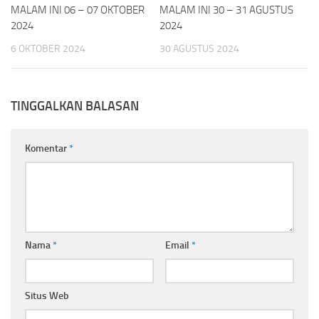
MALAM INI 06 – 07 OKTOBER
MALAM INI 30 – 31 AGUSTUS
2024
2024
6 OKTOBER 2024
30 AGUSTUS 2024
TINGGALKAN BALASAN
Komentar
*
Nama
*
Email
*
Situs Web