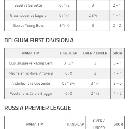
Basel vs Servette
0 : 1/2
3
2 – 1
Grasshopper vs Lugano
0 : 1/4
2 3/4
1 – 1
Sion vs Young Boys
3/4 : 0
3
2 – 2
BELGIUM FIRST DIVISION A
NAMA TIM
HANDICAP
OVER / UNDER
SKOR
Club Brugge vs Racing Genk
0 : 3/4
3
3 – 1
Mechelen vs Royal Antwerp
0 : 0
3
1 – 1
Anderlecht vs Oostende
0 : 1 3/4
3 1/4
3 – 0
Westerlo vs Cercle Brugge
0 : 0
2 1/2
1 – 2
RUSSIA PREMIER LEAGUE
OVER /
NAMA TIM
HANDICAP
SKOR
UNDER