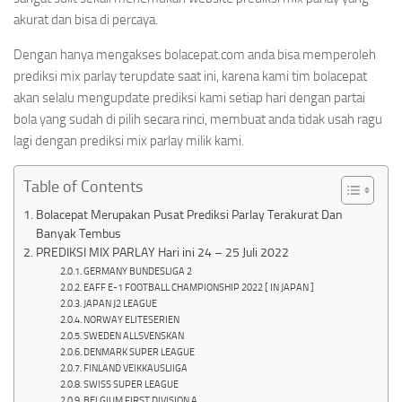
akurat dan bisa di percaya.
Dengan hanya mengakses bolacepat.com anda bisa memperoleh
prediksi mix parlay terupdate saat ini, karena kami tim bolacepat
akan selalu mengupdate prediksi kami setiap hari dengan partai
bola yang sudah di pilih secara rinci, membuat anda tidak usah ragu
lagi dengan prediksi mix parlay milik kami.
Table of Contents
Bolacepat Merupakan Pusat Prediksi Parlay Terakurat Dan
Banyak Tembus
PREDIKSI MIX PARLAY Hari ini 24 – 25 Juli 2022
GERMANY BUNDESLIGA 2
EAFF E-1 FOOTBALL CHAMPIONSHIP 2022 [ IN JAPAN ]
JAPAN J2 LEAGUE
NORWAY ELITESERIEN
SWEDEN ALLSVENSKAN
DENMARK SUPER LEAGUE
FINLAND VEIKKAUSLIIGA
SWISS SUPER LEAGUE
BELGIUM FIRST DIVISION A