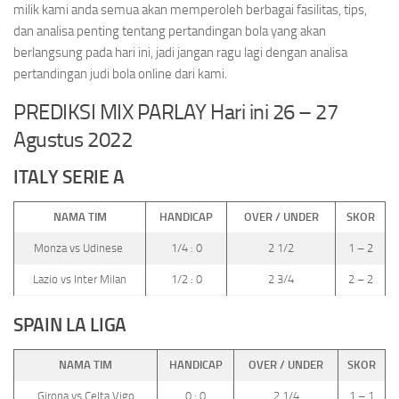
milik kami anda semua akan memperoleh berbagai fasilitas, tips,
dan analisa penting tentang pertandingan bola yang akan
berlangsung pada hari ini, jadi jangan ragu lagi dengan analisa
pertandingan judi bola online dari kami.
PREDIKSI MIX PARLAY Hari ini 26 – 27
Agustus 2022
ITALY SERIE A
NAMA TIM
HANDICAP
OVER / UNDER
SKOR
Monza vs Udinese
1/4 : 0
2 1/2
1 – 2
Lazio vs Inter Milan
1/2 : 0
2 3/4
2 – 2
SPAIN LA LIGA
NAMA TIM
HANDICAP
OVER / UNDER
SKOR
Girona vs Celta Vigo
0 : 0
2 1/4
1 – 1