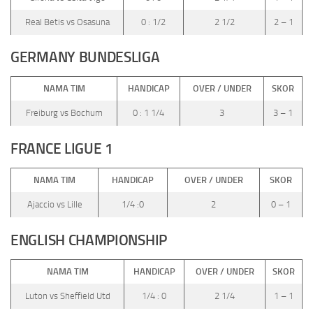
Real Betis vs Osasuna
0 : 1/2
2 1/2
2 – 1
GERMANY BUNDESLIGA
NAMA TIM
HANDICAP
OVER / UNDER
SKOR
Freiburg vs Bochum
0 : 1 1/4
3
3 – 1
FRANCE LIGUE 1
NAMA TIM
HANDICAP
OVER / UNDER
SKOR
Ajaccio vs Lille
1/4 :0
2
0 – 1
ENGLISH CHAMPIONSHIP
NAMA TIM
HANDICAP
OVER / UNDER
SKOR
Luton vs Sheffield Utd
1/4 : 0
2 1/4
1 – 1