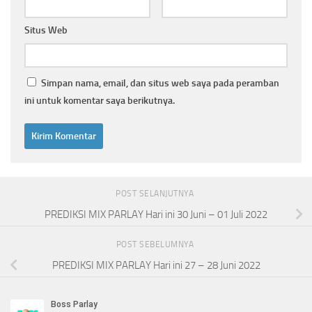
Situs Web
Simpan nama, email, dan situs web saya pada peramban
ini untuk komentar saya berikutnya.
POST SELANJUTNYA
PREDIKSI MIX PARLAY Hari ini 30 Juni – 01 Juli 2022
POST SEBELUMNYA
PREDIKSI MIX PARLAY Hari ini 27 – 28 Juni 2022