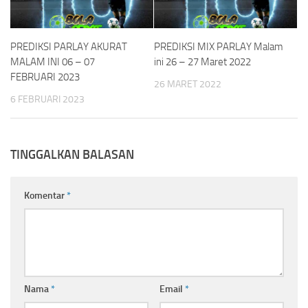
PREDIKSI PARLAY AKURAT
PREDIKSI MIX PARLAY Malam
MALAM INI 06 – 07
ini 26 – 27 Maret 2022
FEBRUARI 2023
26 MARET 2022
6 FEBRUARI 2023
TINGGALKAN BALASAN
Komentar
*
Nama
*
Email
*