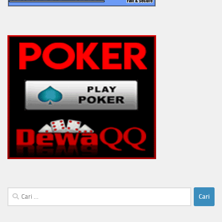
Cari
untuk: