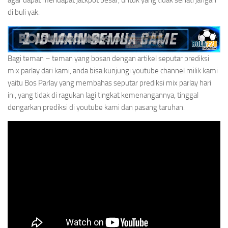
agar dapat mendapat jackpot besar, untuk yang tidak sehati jangan
di buli yak.
Bagi teman – teman yang bosan dengan artikel seputar prediksi
mix parlay dari kami, anda bisa kunjungi youtube channel milik kami
yaitu Bos Parlay yang membahas seputar prediksi mix parlay hari
ini, yang tidak di ragukan lagi tingkat kemenangannya, tinggal
dengarkan prediksi di youtube kami dan pasang taruhan.