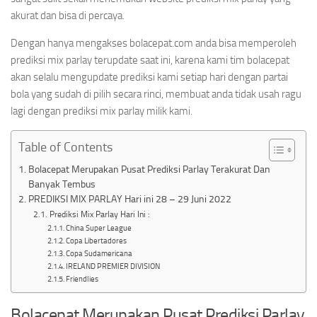
akurat dan bisa di percaya.
Dengan hanya mengakses bolacepat.com anda bisa memperoleh
prediksi mix parlay terupdate saat ini, karena kami tim bolacepat
akan selalu mengupdate prediksi kami setiap hari dengan partai
bola yang sudah di pilih secara rinci, membuat anda tidak usah ragu
lagi dengan prediksi mix parlay milik kami.
Table of Contents
Bolacepat Merupakan Pusat Prediksi Parlay Terakurat Dan
Banyak Tembus
PREDIKSI MIX PARLAY Hari ini 28 – 29 Juni 2022
Prediksi Mix Parlay Hari Ini :
China Super League
Copa Libertadores
Copa Sudamericana
IRELAND PREMIER DIVISION
Friendlies
Bolacepat Merupakan Pusat Prediksi Parlay