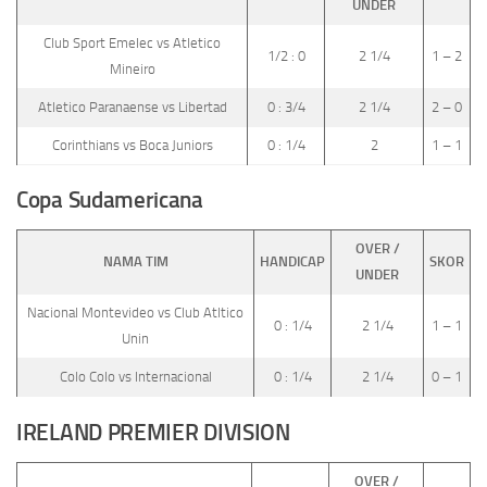
UNDER
Club Sport Emelec vs Atletico
1/2 : 0
2 1/4
1 – 2
Mineiro
Atletico Paranaense vs Libertad
0 : 3/4
2 1/4
2 – 0
Corinthians vs Boca Juniors
0 : 1/4
2
1 – 1
Copa Sudamericana
OVER /
NAMA TIM
HANDICAP
SKOR
UNDER
Nacional Montevideo vs Club Atltico
0 : 1/4
2 1/4
1 – 1
Unin
Colo Colo vs Internacional
0 : 1/4
2 1/4
0 – 1
IRELAND PREMIER DIVISION
OVER /