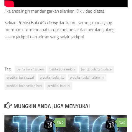
Jika anda ingin mendengarkan silahkan Klik video diatas.
Sekian Predisi Bola
Mix Parlay
dari kami.. semoga anda yang
membaca ini mendapatkan jackpot besar dan berulang ulang..
salam jackpot dari admin yang selalu jackpot.
Tag:
berita bola terbaru
berita bola terkini
berita bola terupdate
prediksi bola cepat
prediksi bola jitu
prediksi bola malam ini
prediksi bola setiap hari
prediksi hari ini
MUNGKIN ANDA JUGA MENYUKAI
0
0