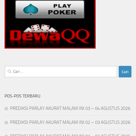
Cari
untuk:
POS-POS TERBARU
PREDIKSI PARLAY AKURAT MALAM INI 03 – 04 AGUSTUS 2026
PREDIKSI PARLAY AKURAT MALAM INI 02 – 03 AGUSTUS 2026