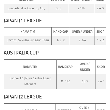
Sunderland vs Coventry City
0 : 0
2 1/4
2 – 0
JAPAN J1 LEAGUE
NAMA TIM
HANDICAP
OVER / UNDER
SKOR
Shimizu S-Pulse vs Sagan Tosu
1/2 : 0
2 3/4
1 – 2
AUSTRALIA CUP
OVER /
NAMA TIM
HANDICAP
SKOR
UNDER
Sydney FC [N] vs Central Coast
0 : 1/2
2 3/4
2 – 1
Mariners
JAPAN J2 LEAGUE
OVER /