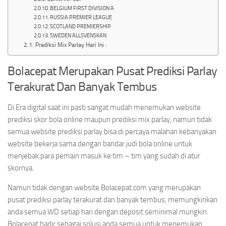
BELGIUM FIRST DIVISION A
RUSSIA PREMIER LEAGUE
SCOTLAND PREMIERSHIP
SWEDEN ALLSVENSKAN
Prediksi Mix Parlay Hari Ini :
Bolacepat Merupakan Pusat Prediksi Parlay
Terakurat Dan Banyak Tembus
Di Era digital saat ini pasti sangat mudah menemukan website
prediksi skor bola online maupun prediksi mix parlay, namun tidak
semua website prediksi parlay bisa di percaya malahan kebanyakan
website bekerja sama dengan bandar judi bola online untuk
menjebak para pemain masuk ke tim – tim yang sudah di atur
skornya.
Namun tidak dengan website Bolacepat.com yang merupakan
pusat prediksi parlay terakurat dan banyak tembus, memungkinkan
anda semua WD setiap hari dengan deposit seminimal mungkin.
Bolacepat hadir sebagai solusi anda semua untuk menemukan