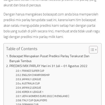
akurat dan bisa di percaya.
Dengan hanya mengakses bolacepat.com anda bisa memperoleh
prediksi mix parlay terupdate saat ini, karena kami tim bolacepat
akan selalu mengupdate prediksi kami setiap hari dengan partai
bola yang sudah di pilih secara rinci, membuat anda tidak usah ragu
lagi dengan prediksi mix parlay milik kami.
Table of Contents
Bolacepat Merupakan Pusat Prediksi Parlay Terakurat Dan
Banyak Tembus
PREDIKSI MIX PARLAY Hari ini 31 Juli – 01 Agustus 2022
FRANCE SUPER CUP
ENGLISH CHAMPIONSHIP
JAPAN J1 LEAGUE
AUSTRALIA CUP
JAPAN J2 LEAGUE
KOREA K-LEAGUE 1
UEFA WOMEN’S EURO 2022 [ IN ENGLAND ]
ITALY CUP QUALIFIERS
GERMANY CUP