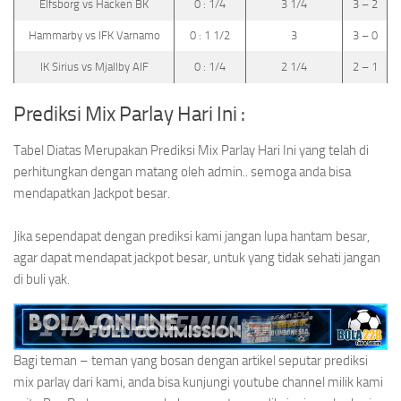
Elfsborg vs Hacken BK
0 : 1/4
3 1/4
3 – 2
Hammarby vs IFK Varnamo
0 : 1 1/2
3
3 – 0
IK Sirius vs Mjallby AIF
0 : 1/4
2 1/4
2 – 1
Prediksi Mix Parlay Hari Ini :
Tabel Diatas Merupakan Prediksi Mix Parlay Hari Ini yang telah di
perhitungkan dengan matang oleh admin.. semoga anda bisa
mendapatkan Jackpot besar.
Jika sependapat dengan prediksi kami jangan lupa hantam besar,
agar dapat mendapat jackpot besar, untuk yang tidak sehati jangan
di buli yak.
Bagi teman – teman yang bosan dengan artikel seputar prediksi
mix parlay dari kami, anda bisa kunjungi youtube channel milik kami