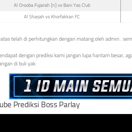
Al Orooba Fujairah [n] vs Bani Yas Club
Al Sharjah vs Khorfakkan FC
iatas telah di perhitungkan dengan matang oleh admin.. s
pendapat dengan prediksi kami jangan lupa hantam besar, ag
angan di buli yak.
ube Prediksi Boss Parlay