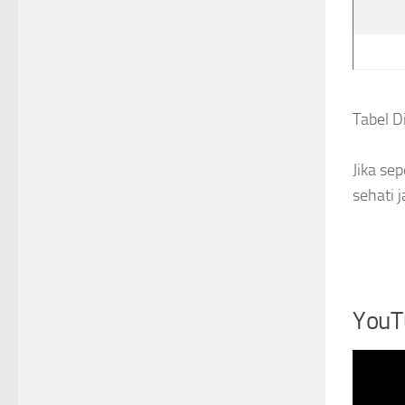
Tabel D
Jika se
sehati j
YouT