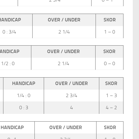
HANDICAP
OVER / UNDER
SKOR
0 : 3/4
2 1/4
1 – 0
ANDICAP
OVER / UNDER
SKOR
1/2 : 0
2 1/4
0 – 0
HANDICAP
OVER / UNDER
SKOR
1/4 : 0
2 3/4
1 – 3
0 : 3
4
4 – 2
HANDICAP
OVER / UNDER
SKOR