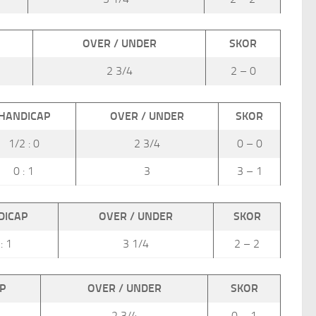
OVER / UNDER
SKOR
2 3/4
2 – 0
HANDICAP
OVER / UNDER
SKOR
1/2 : 0
2 3/4
0 – 0
0 : 1
3
3 – 1
DICAP
OVER / UNDER
SKOR
: 1
3 1/4
2 – 2
P
OVER / UNDER
SKOR
2 3/4
0 – 1