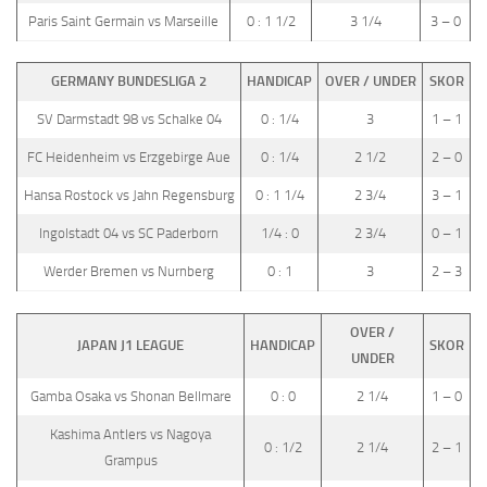
Paris Saint Germain vs Marseille
0 : 1 1/2
3 1/4
3 – 0
GERMANY BUNDESLIGA 2
HANDICAP
OVER / UNDER
SKOR
SV Darmstadt 98 vs Schalke 04
0 : 1/4
3
1 – 1
FC Heidenheim vs Erzgebirge Aue
0 : 1/4
2 1/2
2 – 0
Hansa Rostock vs Jahn Regensburg
0 : 1 1/4
2 3/4
3 – 1
Ingolstadt 04 vs SC Paderborn
1/4 : 0
2 3/4
0 – 1
Werder Bremen vs Nurnberg
0 : 1
3
2 – 3
OVER /
JAPAN J1 LEAGUE
HANDICAP
SKOR
UNDER
Gamba Osaka vs Shonan Bellmare
0 : 0
2 1/4
1 – 0
Kashima Antlers vs Nagoya
0 : 1/2
2 1/4
2 – 1
Grampus