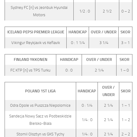
Sydney FC [n] vs Jeonbuk Hyundai
1/2 : 0
2 1/2
0 – 2
Motors
ICELAND PEPSI PREMIER LEAGUE
HANDICAP
OVER / UNDER
SKOR
Vikingur Reykjavik vs Keflavik
0 : 1 1/4
3 1/4
3 – 1
FINLAND YKKONEN
HANDICAP
OVER / UNDER
SKOR
FC KTP [n] vs TPS Turku
0 : 0
2 1/4
1 – 0
OVER /
POLAND 1ST LIGA
HANDICAP
SKOR
UNDER
Odra Opole vs Puszcza Niepolomice
0 : 1/4
2 1/4
1 – 1
Sandecja Nowy Sacz vs Podbeskidzie
1/4 : 0
2 1/4
1 – 2
Bielsko-Biala
Stomil Olsztyn vs GKS Tychy
1/4 : 0
2 1/4
2 – 2