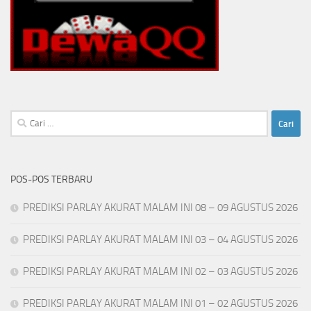
Cari
untuk:
POS-POS TERBARU
PREDIKSI PARLAY AKURAT MALAM INI 08 – 09 AGUSTUS 2026
PREDIKSI PARLAY AKURAT MALAM INI 03 – 04 AGUSTUS 2026
PREDIKSI PARLAY AKURAT MALAM INI 02 – 03 AGUSTUS 2026
PREDIKSI PARLAY AKURAT MALAM INI 01 – 02 AGUSTUS 2026