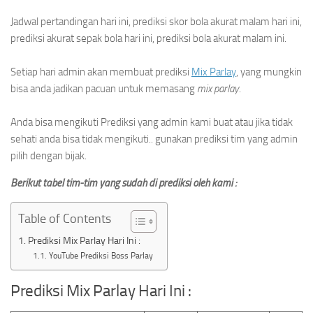
Jadwal pertandingan hari ini, prediksi skor bola akurat malam hari ini,
prediksi akurat sepak bola hari ini, prediksi bola akurat malam ini.
Setiap hari admin akan membuat prediksi
Mix Parlay
, yang mungkin
bisa anda jadikan pacuan untuk memasang
mix parlay
.
Anda bisa mengikuti Prediksi yang admin kami buat atau jika tidak
sehati anda bisa tidak mengikuti.. gunakan prediksi tim yang admin
pilih dengan bijak.
Berikut tabel tim-tim yang sudah di prediksi oleh kami :
Table of Contents
Prediksi Mix Parlay Hari Ini :
YouTube Prediksi Boss Parlay
Prediksi Mix Parlay Hari Ini :