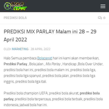
Skip to content
PREDIKSI BOLA
0
PREDIKSI MIX PARLAY Malam ini 28 – 29
April 2022
OLEH
MARKETING
·
28 APRIL 2022
Halo Semua pembaca
Bolacepat
hari ini kami akan memberikan,
Prediksi Parlay
, Bola jalan ,
Mix Parlay
, Handicap ,Bola Over Under,
prediksi bola hari ini, prediksi bola malam ini, prediksi bola liga,
prediksi bola liga spanyol, prediksi bola jalan, prediksi bola liga
inggris, prediksi bola liga itali.
Prediksi bola champion UEFA, prediksi bola akurat,
prediksi bola
parlay
, prediksi bola terpercaya, prediksi bola terbaik, prediksi bola
indonesia, jadwal bola hari ini.