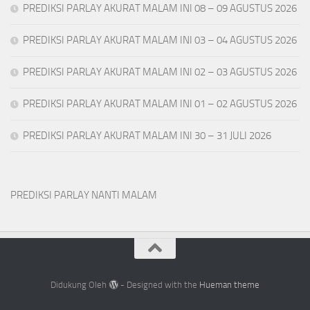
PREDIKSI PARLAY AKURAT MALAM INI 08 – 09 AGUSTUS 2026
PREDIKSI PARLAY AKURAT MALAM INI 03 – 04 AGUSTUS 2026
PREDIKSI PARLAY AKURAT MALAM INI 02 – 03 AGUSTUS 2026
PREDIKSI PARLAY AKURAT MALAM INI 01 – 02 AGUSTUS 2026
PREDIKSI PARLAY AKURAT MALAM INI 30 – 31 JULI 2026
PREDIKSI PARLAY NANTI MALAM
Didukung Oleh
- Designed with the
Hueman theme