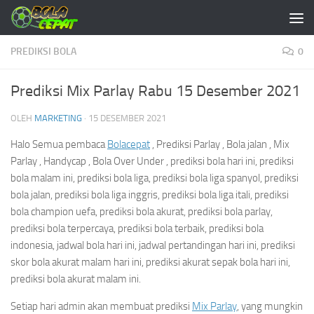
Skip to content
PREDIKSI BOLA
0
Prediksi Mix Parlay Rabu 15 Desember 2021
OLEH
MARKETING
·
15 DESEMBER 2021
Halo Semua pembaca
Bolacepat
, Prediksi Parlay , Bola jalan , Mix
Parlay , Handycap , Bola Over Under , prediksi bola hari ini, prediksi
bola malam ini, prediksi bola liga, prediksi bola liga spanyol, prediksi
bola jalan, prediksi bola liga inggris, prediksi bola liga itali, prediksi
bola champion uefa, prediksi bola akurat, prediksi bola parlay,
prediksi bola terpercaya, prediksi bola terbaik, prediksi bola
indonesia, jadwal bola hari ini, jadwal pertandingan hari ini, prediksi
skor bola akurat malam hari ini, prediksi akurat sepak bola hari ini,
prediksi bola akurat malam ini.
Setiap hari admin akan membuat prediksi
Mix Parlay
, yang mungkin