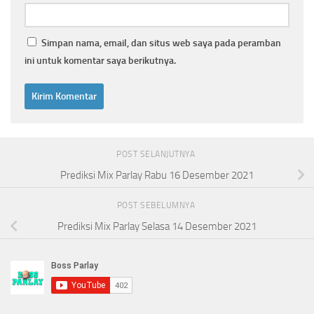
Simpan nama, email, dan situs web saya pada peramban
ini untuk komentar saya berikutnya.
POST SELANJUTNYA
Prediksi Mix Parlay Rabu 16 Desember 2021
POST SEBELUMNYA
Prediksi Mix Parlay Selasa 14 Desember 2021