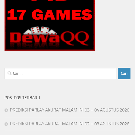
Cari
untuk:
POS-POS TERBARU
PREDIKSI PARLAY AKURAT MALAM INI 03 – 04 AGUSTUS 2026
PREDIKSI PARLAY AKURAT MALAM INI 02 – 03 AGUSTUS 2026