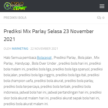
Skip to content
PREDIKSI BOLA
0
Prediksi Mix Parlay Selasa 23 November
2021
OLEH
MARKETING
·
22 NOVEMBER 2021
Halo Semua pembaca
Bolacepat
, Prediksi Parlay , Bola jalan , Mix
Parlay , Handycap , Bola Over Under , prediksi bola hari ini, prediksi
bola malam ini, prediksi bola liga, prediksi bola liga spanyol, prediksi
bola jalan, prediksi bola liga inggris, prediksi bola liga itali, prediksi
bola champion uefa, prediksi bola akurat, prediksi bola parlay,
prediksi bola terpercaya, prediksi bola terbaik, prediksi bola
indonesia, jadwal bola hari ini, jadwal pertandingan hari ini, prediksi
skor bola akurat malam hari ini, prediksi akurat sepak bola hari ini,
prediksi bola akurat malam ini.