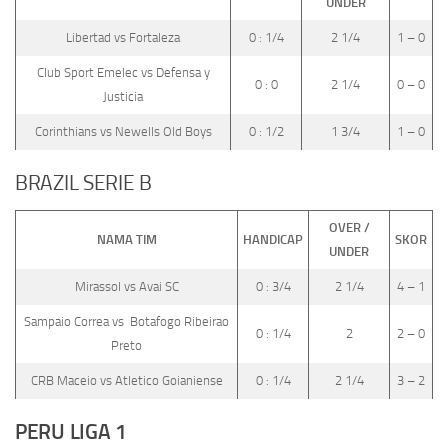
UNDER
Libertad vs Fortaleza
0 : 1/4
2 1/4
1 – 0
Club Sport Emelec vs Defensa y
0 : 0
2 1/4
0 – 0
Justicia
Corinthians vs Newells Old Boys
0 : 1/2
1 3/4
1 – 0
BRAZIL SERIE B
OVER /
NAMA TIM
HANDICAP
SKOR
UNDER
Mirassol vs Avai SC
0 : 3/4
2 1/4
4 – 1
Sampaio Correa vs Botafogo Ribeirao
0 : 1/4
2
2 – 0
Preto
CRB Maceio vs Atletico Goianiense
0 : 1/4
2 1/4
3 – 2
PERU LIGA 1