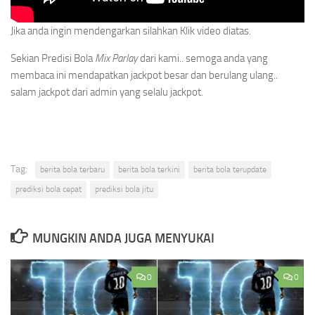
Jika anda ingin mendengarkan silahkan Klik video diatas.
Sekian Predisi Bola
Mix Parlay
dari kami.. semoga anda yang
membaca ini mendapatkan jackpot besar dan berulang ulang..
salam jackpot dari admin yang selalu jackpot.
Tag:
berita bola terbaru
berita bola terkini
berita bola terupdate
prediksi bola cepat
prediksi bola jitu
MUNGKIN ANDA JUGA MENYUKAI
0
0