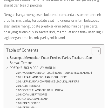
akurat dan bisa di percaya.
Dengan hanya mengakses bolacepat.com anda bisa memperoleh
prediksi mix parlay terupdate saat ini, karena kami tim bolacepat
akan selalu mengupdate prediksi kami setiap hari dengan partai
bola yang sudah di pilih secara rinci, membuat anda tidak usah ragu
lagi dengan prediksi mix parlay milik kami.
Table of Contents
Bolacepat Merupakan Pusat Prediksi Parlay Terakurat Dan
Banyak Tembus
PREDIKSI BOLA PARLAY HARI INI
WOMEN WORLD CUP 2023 [ IN AUSTRALIA & NEW ZEALAND ]
UEFA CHAMPIONS LEAGUE QUALIFIERS
UEFA EUROPA CONFERENCE LEAGUE QUALIFIERS
CLUB FRIENDLY
SOCCER CHAMPIONS TOUR [ IN USA ]
COPA LIBERTADORES
COPA SUDAMERICANA
BRAZIL SERIE B
PERU LIGA 1