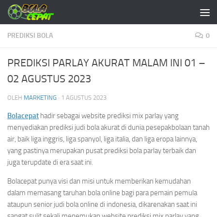
Skip to content
PREDIKSI BOLA
0
PREDIKSI PARLAY AKURAT MALAM INI 01 –
02 AGUSTUS 2023
OLEH
MARKETING
·
1 AGUSTUS 2023
Bolacepat
hadir sebagai website prediksi mix parlay yang
menyediakan prediksi judi bola akurat di dunia pesepakbolaan tanah
air, baik liga inggris, liga spanyol, liga italia, dan liga eropa lainnya,
yang pastinya merupakan pusat prediksi bola parlay terbaik dan
juga terupdate di era saat ini.
Bolacepat punya visi dan misi untuk memberikan kemudahan
dalam memasang taruhan bola online bagi para pemain pemula
ataupun senior judi bola online di indonesia, dikarenakan saat ini
sangat sulit sekali menemukan website prediksi mix parlay yang