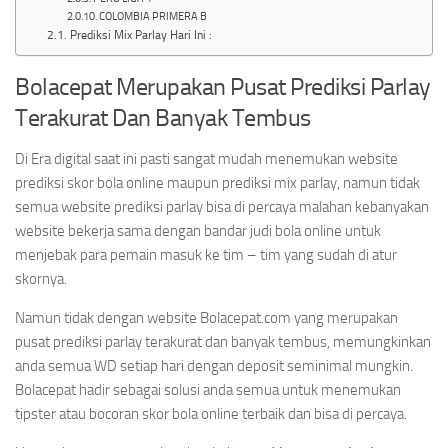
COLOMBIA PRIMERA B
Prediksi Mix Parlay Hari Ini :
Bolacepat Merupakan Pusat Prediksi Parlay
Terakurat Dan Banyak Tembus
Di Era digital saat ini pasti sangat mudah menemukan website
prediksi skor bola online maupun prediksi mix parlay, namun tidak
semua website prediksi parlay bisa di percaya malahan kebanyakan
website bekerja sama dengan bandar judi bola online untuk
menjebak para pemain masuk ke tim – tim yang sudah di atur
skornya.
Namun tidak dengan website Bolacepat.com yang merupakan
pusat prediksi parlay terakurat dan banyak tembus, memungkinkan
anda semua WD setiap hari dengan deposit seminimal mungkin.
Bolacepat hadir sebagai solusi anda semua untuk menemukan
tipster atau bocoran skor bola online terbaik dan bisa di percaya.