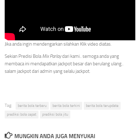
Jika anda ingin mendengarkan silahkan Klik video diatas.
Sekian Predisi Bola
Mix Parlay
dari kami.. semoga anda yang
membaca ini mendapatkan jackpot besar dan berulang ulang..
salam jackpot dari admin yang selalu jackpot.
Tag:
berita bola terbaru
berita bola terkini
berita bola terupdate
prediksi bola cepat
prediksi bola jitu
MUNGKIN ANDA JUGA MENYUKAI