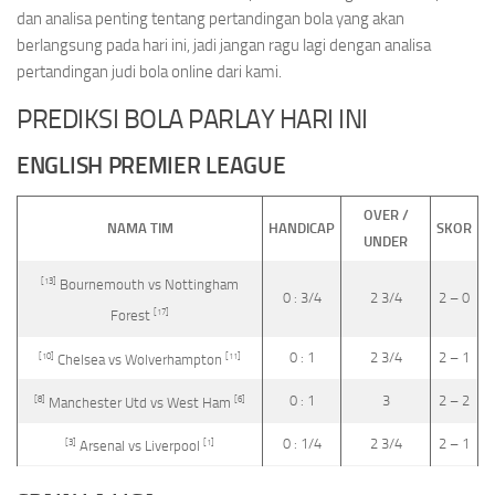
dan analisa penting tentang pertandingan bola yang akan
berlangsung pada hari ini, jadi jangan ragu lagi dengan analisa
pertandingan judi bola online dari kami.
PREDIKSI BOLA PARLAY HARI INI
ENGLISH PREMIER LEAGUE
OVER /
NAMA TIM
HANDICAP
SKOR
UNDER
[13]
Bournemouth vs Nottingham
0 : 3/4
2 3/4
2 – 0
[17]
Forest
0 : 1
2 3/4
2 – 1
[10]
[11]
Chelsea vs Wolverhampton
0 : 1
3
2 – 2
[8]
[6]
Manchester Utd vs West Ham
0 : 1/4
2 3/4
2 – 1
[3]
[1]
Arsenal vs Liverpool