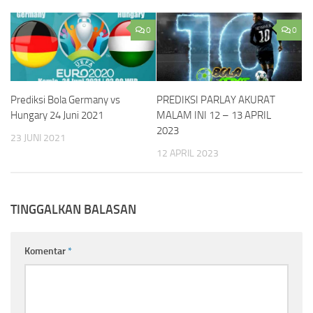
0
0
Prediksi Bola Germany vs
PREDIKSI PARLAY AKURAT
Hungary 24 Juni 2021
MALAM INI 12 – 13 APRIL
2023
23 JUNI 2021
12 APRIL 2023
TINGGALKAN BALASAN
Komentar
*