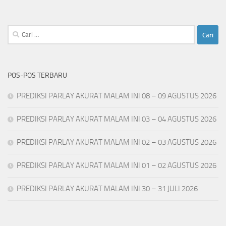
Cari
untuk:
POS-POS TERBARU
PREDIKSI PARLAY AKURAT MALAM INI 08 – 09 AGUSTUS 2026
PREDIKSI PARLAY AKURAT MALAM INI 03 – 04 AGUSTUS 2026
PREDIKSI PARLAY AKURAT MALAM INI 02 – 03 AGUSTUS 2026
PREDIKSI PARLAY AKURAT MALAM INI 01 – 02 AGUSTUS 2026
PREDIKSI PARLAY AKURAT MALAM INI 30 – 31 JULI 2026