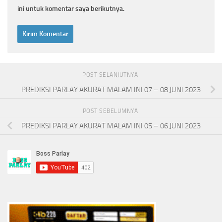
ini untuk komentar saya berikutnya.
POST SELANJUTNYA
PREDIKSI PARLAY AKURAT MALAM INI 07 – 08 JUNI 2023
POST SEBELUMNYA
PREDIKSI PARLAY AKURAT MALAM INI 05 – 06 JUNI 2023