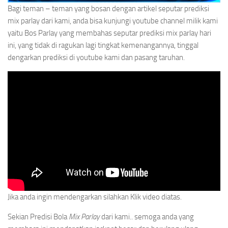
Bagi teman – teman yang bosan dengan artikel seputar prediksi
mix parlay dari kami, anda bisa kunjungi youtube channel milik kami
yaitu Bos Parlay yang membahas seputar prediksi mix parlay hari
ini, yang tidak di ragukan lagi tingkat kemenangannya, tinggal
dengarkan prediksi di youtube kami dan pasang taruhan.
Jika anda ingin mendengarkan silahkan Klik video diatas.
Sekian Predisi Bola
Mix Parlay
dari kami.. semoga anda yang