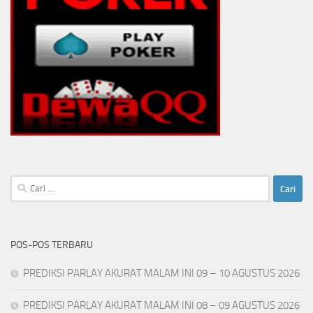
Cari
untuk:
POS-POS TERBARU
PREDIKSI PARLAY AKURAT MALAM INI 09 – 10 AGUSTUS 2026
PREDIKSI PARLAY AKURAT MALAM INI 08 – 09 AGUSTUS 2026