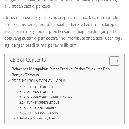
akurat dan bisa di percaya.
Dengan hanya mengakses bolacepat.com anda bisa memperoleh
prediksi mix parlay terupdate saat ini, karena kami tim bolacepat
akan selalu mengupdate prediksi kami setiap hari dengan partai
bola yang sudah di pilih secara rinci, membuat anda tidak usah ragu
lagi dengan prediksi mix parlay milik kami.
Table of Contents
Bolacepat Merupakan Pusat Prediksi Parlay Terakurat Dan
Banyak Tembus
PREDIKSI BOLA PARLAY HARI INI
KOREA K-LEAGUE 1
VIETNAM LEAGUE 1
GERMANY 3RD LEAGUE PLAYOFF
TURKEY SUPER LEAGUE
COPA LIBERTADORES
COPA SUDAMERICANA
Prediksi Mix Parlay Hari Ini :