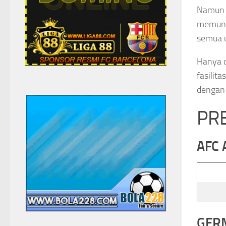
Namun t
memungk
semua u
Hanya 
fasilita
dengan 
PRE
AFC 
GER