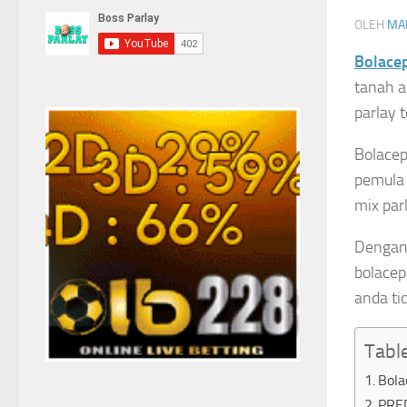
OLEH
MA
Bolace
tanah ai
parlay t
Bolacep
pemula 
mix par
Dengan 
bolacep
anda ti
Tabl
Bola
PRED