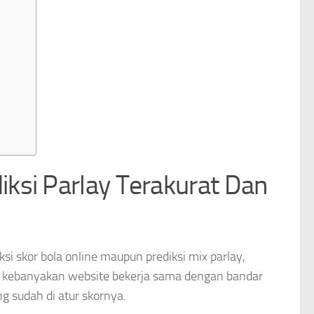
ksi Parlay Terakurat Dan
si skor bola online maupun prediksi mix parlay,
an kebanyakan website bekerja sama dengan bandar
g sudah di atur skornya.