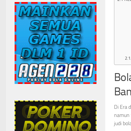
Bol
Ban
Di Era 
namun t
judi bo