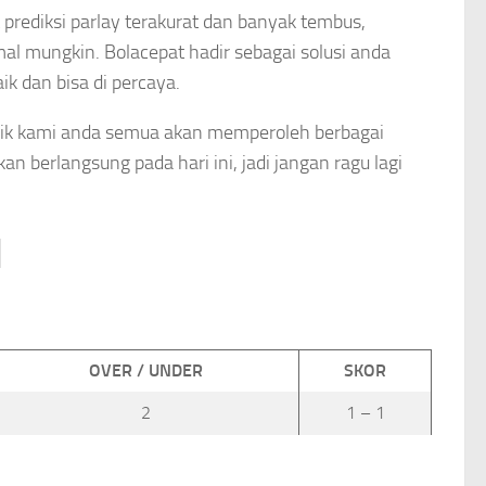
rediksi parlay terakurat dan banyak tembus,
 mungkin. Bolacepat hadir sebagai solusi anda
k dan bisa di percaya.
ik kami anda semua akan memperoleh berbagai
kan berlangsung pada hari ini, jadi jangan ragu lagi
I
OVER / UNDER
SKOR
2
1 – 1