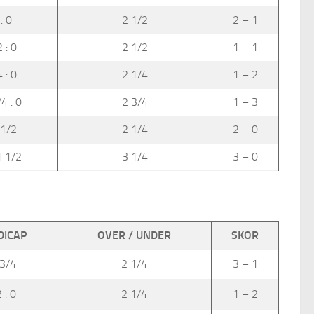
: 0
2 1/2
2 – 1
 : 0
2 1/2
1 – 1
 : 0
2 1/4
1 – 2
4 : 0
2 3/4
1 – 3
 1/2
2 1/4
2 – 0
1 1/2
3 1/4
3 – 0
DICAP
OVER / UNDER
SKOR
 3/4
2 1/4
3 – 1
 : 0
2 1/4
1 – 2