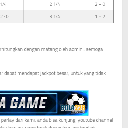
 1/4
2 1/4
2 – 0
2 : 0
3 1/4
1 – 2
 perhitungkan dengan matang oleh admin.. semoga
ar dapat mendapat jackpot besar, untuk yang tidak
parlay dari kami, anda bisa kunjungi youtube channel