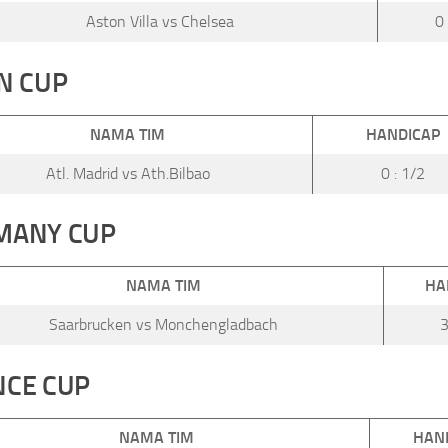
Aston Villa vs Chelsea
0 
N CUP
NAMA TIM
HANDICAP
Atl. Madrid vs Ath.Bilbao
0 : 1/2
MANY CUP
NAMA TIM
HA
Saarbrucken vs Monchengladbach
3
NCE CUP
NAMA TIM
HAN