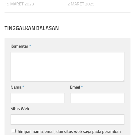
19 MARET 2023
2 MARET 2025
TINGGALKAN BALASAN
Komentar
*
Nama
*
Email
*
Situs Web
Simpan nama, email, dan situs web saya pada peramban