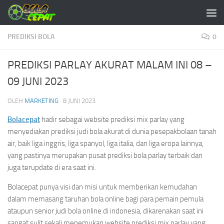
Skip to content
PREDIKSI BOLA
0
PREDIKSI PARLAY AKURAT MALAM INI 08 –
09 JUNI 2023
OLEH
MARKETING
·
8 JUNI 2023
Bolacepat
hadir sebagai website prediksi mix parlay yang
menyediakan prediksi judi bola akurat di dunia pesepakbolaan tanah
air, baik liga inggris, liga spanyol, liga italia, dan liga eropa lainnya,
yang pastinya merupakan pusat prediksi bola parlay terbaik dan
juga terupdate di era saat ini.
Bolacepat punya visi dan misi untuk memberikan kemudahan
dalam memasang taruhan bola online bagi para pemain pemula
ataupun senior judi bola online di indonesia, dikarenakan saat ini
sangat sulit sekali menemukan website prediksi mix parlay yang