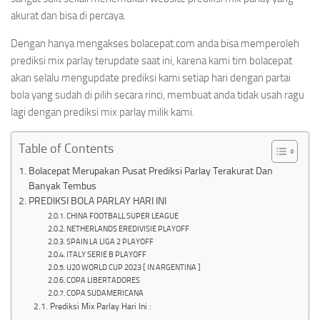
akurat dan bisa di percaya.
Dengan hanya mengakses bolacepat.com anda bisa memperoleh
prediksi mix parlay terupdate saat ini, karena kami tim bolacepat
akan selalu mengupdate prediksi kami setiap hari dengan partai
bola yang sudah di pilih secara rinci, membuat anda tidak usah ragu
lagi dengan prediksi mix parlay milik kami.
Table of Contents
Bolacepat Merupakan Pusat Prediksi Parlay Terakurat Dan
Banyak Tembus
PREDIKSI BOLA PARLAY HARI INI
CHINA FOOTBALL SUPER LEAGUE
NETHERLANDS EREDIVISIE PLAYOFF
SPAIN LA LIGA 2 PLAYOFF
ITALY SERIE B PLAYOFF
U20 WORLD CUP 2023 [ IN ARGENTINA ]
COPA LIBERTADORES
COPA SUDAMERICANA
Prediksi Mix Parlay Hari Ini :