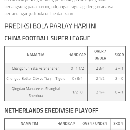
berlangsung pada hari ini, jadi jangan ragu lagi dengan analisa
pertandingan judi bola online dari kami.
PREDIKSI BOLA PARLAY HARI INI
CHINA FOOTBALL SUPER LEAGUE
OVER /
NAMA TIM
HANDICAP
SKOR
UNDER
Changchun Yatai vs Shenzhen
0 : 1 1/2
2 3/4
3 – 1
Chengdu Better City vs Tianjin Tigers
0 : 3/4
2 1/2
2 – 0
Qingdao Manatee vs Shanghai
1/2 : 0
2 1/4
0 – 1
Shenhua
NETHERLANDS EREDIVISIE PLAYOFF
NAMA TIM
HANDICAP
OVER / UNDER
SKOR