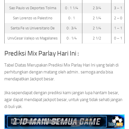
Sao Paulo vs Deportes Tolima
0 : 1 1/4
2 3/4
3 – 1
San Lorenzo vs Palestino
0 : 1
2 1/4
2 – 0
Santa Fe vs Universitario De
0 : 3/4
2 1/4
1 – 1
UnivCesar Vallejo vs Magallanes
0 : 1/4
2 1/2
0 – 1
Prediksi Mix Parlay Hari Ini :
Tabel Diatas Merupakan Prediksi Mix Parlay Hari Ini yang telah di
perhitungkan dengan matang oleh admin.. semoga anda bisa
mendapatkan Jackpot besar.
Jika sependapat dengan prediksi kami jangan lupa hantam besar,
agar dapat mendapat jackpot besar, untuk yang tidak sehati jangan
di buli yak.