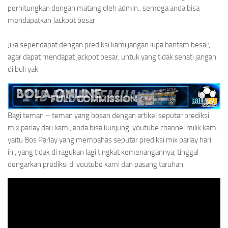
perhitungkan dengan matang oleh admin.. semoga anda bisa
mendapatkan Jackpot besar.
Jika sependapat dengan prediksi kami jangan lupa hantam besar,
agar dapat mendapat jackpot besar, untuk yang tidak sehati jangan
di buli yak.
Bagi teman – teman yang bosan dengan artikel seputar prediksi
mix parlay dari kami, anda bisa kunjungi youtube channel milik kami
yaitu Bos Parlay yang membahas seputar prediksi mix parlay hari
ini, yang tidak di ragukan lagi tingkat kemenangannya, tinggal
dengarkan prediksi di youtube kami dan pasang taruhan.