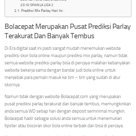
SPAIN LA LIGA 2
Prediksi Mix Parlay Hari Ini :
Bolacepat Merupakan Pusat Prediksi Parlay
Terakurat Dan Banyak Tembus
Di Era digital saat ini pasti sangat mudah menemukan website
prediksi skor bola online maupun prediksi mix parlay, namun tidak
semua website prediksi parlay bisa di percaya malahan kebanyakan
website bekerja sama dengan bandar judi bola online untuk
menjebak para pemain masuk ke tim – tim yang sudah di atur
skornya.
Namun tidak dengan website Bolacepat.com yang merupakan
pusat prediksi parlay terakurat dan banyak tembus, memungkinkan
anda semua WD setiap hari dengan deposit seminimal mungkin.
Bolacepat hadir sebagai solusi anda semua untuk menemukan
tipster atau bocoran skor bola online terbaik dan bisa di percaya.