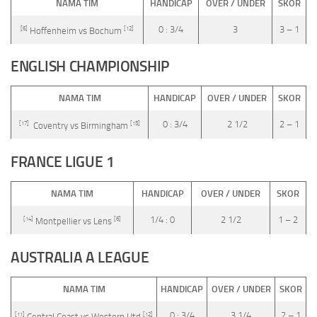
NAMA TIM
HANDICAP
OVER / UNDER
SKOR
0 : 3/4
3
3 – 1
[6]
[12]
Hoffenheim vs Bochum
ENGLISH CHAMPIONSHIP
NAMA TIM
HANDICAP
OVER / UNDER
SKOR
0 : 3/4
2 1/2
2 – 1
[17]
[15]
Coventry vs Birmingham
FRANCE LIGUE 1
NAMA TIM
HANDICAP
OVER / UNDER
SKOR
1/4 : 0
2 1/2
1 – 2
[14]
[6]
Montpellier vs Lens
AUSTRALIA A LEAGUE
NAMA TIM
HANDICAP
OVER / UNDER
SKOR
0 : 3/4
3 1/4
2 – 1
[11]
[12]
Central Coast vs Western Utd