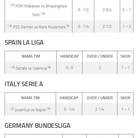
[10]
PSM Makassar vs Bhayangkara
0 : 1/2
2 3/4
2 – 1
[18]
Solo
0 : 1/4
2 1/2
1 – 2
[13]
[5]
PSS Sleman vs Rans Nusantara
SPAIN LA LIGA
NAMA TIM
HANDICAP
OVER / UNDER
SKOR
0 : 0
2
1 – 1
[10]
[9]
Getafe vs Valencia
ITALY SERIE A
NAMA TIM
HANDICAP
OVER / UNDER
SKOR
0 : 1/4
2 1/4
1 – 1
[2]
[5]
Juventus vs Napoli
GERMANY BUNDESLIGA