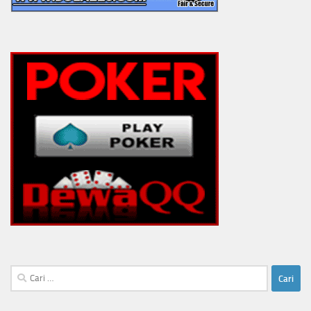
Cari
untuk: