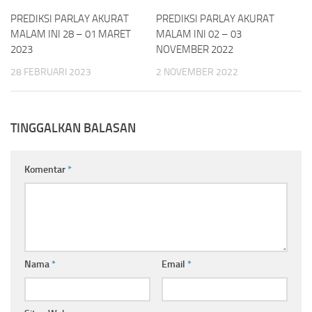
PREDIKSI PARLAY AKURAT
PREDIKSI PARLAY AKURAT
MALAM INI 28 – 01 MARET
MALAM INI 02 – 03
2023
NOVEMBER 2022
28 FEBRUARI 2023
2 NOVEMBER 2022
TINGGALKAN BALASAN
Komentar
*
Nama
*
Email
*