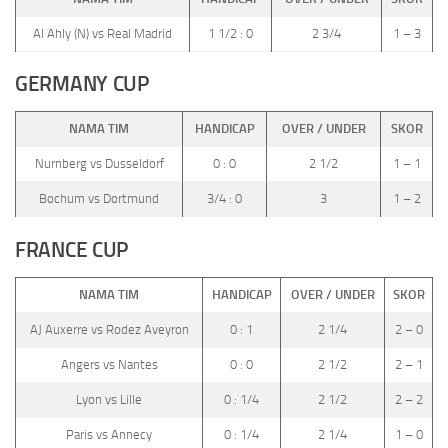
Al Ahly (N) vs Real Madrid
1 1/2 : 0
2 3/4
1 – 3
GERMANY CUP
NAMA TIM
HANDICAP
OVER / UNDER
SKOR
Nurnberg vs Dusseldorf
0 : 0
2 1/2
1 – 1
Bochum vs Dortmund
3/4 : 0
3
1 – 2
FRANCE CUP
NAMA TIM
HANDICAP
OVER / UNDER
SKOR
AJ Auxerre vs Rodez Aveyron
0 : 1
2 1/4
2 – 0
Angers vs Nantes
0 : 0
2 1/2
2 – 1
Lyon vs Lille
0 : 1/4
2 1/2
2 – 2
Paris vs Annecy
0 : 1/4
2 1/4
1 – 0