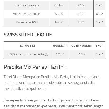
Toulouse vs Reims
0 : 1/4
2 1/2
1 – 1
Vierzon vs Grenoble
3/4 : 0
2 1/2
0 – 2
Marseille vs PSG
1/4 : 0
2 3/4
1 – 2
SWISS SUPER LEAGUE
NAMA TIM
HANDICAP
OVER / UNDER
SKOR
[10] Winterthur vs Servette [4]
1/4 : 0
2 1/2
1 – 2
Prediksi Mix Parlay Hari Ini :
Tabel Diatas Merupakan Prediksi Mix Parlay Hari Ini yang telah di
perhitungkan dengan matang oleh admin.. semoga anda bisa
mendapatkan Jackpot besar.
Jika sependapat dengan prediksi kami jangan lupa hantam besar,
agar dapat mendapat jackpot besar, untuk yang tidak sehati jangan