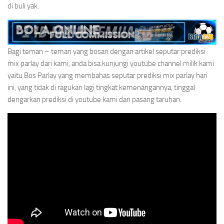
di buli yak.
Bagi teman – teman yang bosan dengan artikel seputar prediksi
mix parlay dari kami, anda bisa kunjungi youtube channel milik kami
yaitu Bos Parlay yang membahas seputar prediksi mix parlay hari
ini, yang tidak di ragukan lagi tingkat kemenangannya, tinggal
dengarkan prediksi di youtube kami dan pasang taruhan.