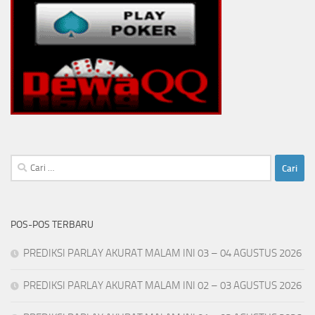
Cari
untuk:
POS-POS TERBARU
PREDIKSI PARLAY AKURAT MALAM INI 03 – 04 AGUSTUS 2026
PREDIKSI PARLAY AKURAT MALAM INI 02 – 03 AGUSTUS 2026