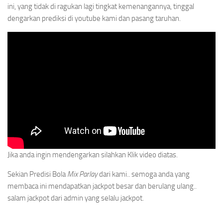
ini, yang tidak di ragukan lagi tingkat kemenangannya, tinggal
dengarkan prediksi di youtube kami dan pasang taruhan.
Jika anda ingin mendengarkan silahkan Klik video diatas.
Sekian Predisi Bola
Mix Parlay
dari kami.. semoga anda yang
membaca ini mendapatkan jackpot besar dan berulang ulang..
salam jackpot dari admin yang selalu jackpot.