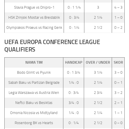
Slavia Prague vs Dnipro-1
0 : 1 1/4
3
4 – 3
HSK Zrinjski Mostar vs Breidablik
0 : 3/4
2 1/4
1 – 0
Olympiakos Piraeus vs Racing Genk
0 : 1/4
2 1/2
0 – 2
UEFA EUROPA CONFERENCE LEAGUE
QUALIFIERS
NAMA TIM
HANDICAP
OVER / UNDER
SKOR
Bodo Glimt vs Pyunik
0 : 1 3/4
3 1/4
3 – 0
Sabah Baku vs Partizan Belgrade
1/4 : 0
2 1/4
0 – 1
Legia Warszawa vs Austria Wien
0 : 3/4
2 3/4
3 – 2
Neftci Baku vs Besiktas
3/4 : 0
2 1/2
2 – 1
Omonia Nicosia vs Midtjylland
1/4 : 0
2 1/4
1 – 1
Rosenborg BK vs Hearts
0 : 1/4
2 1/2
0 – 0