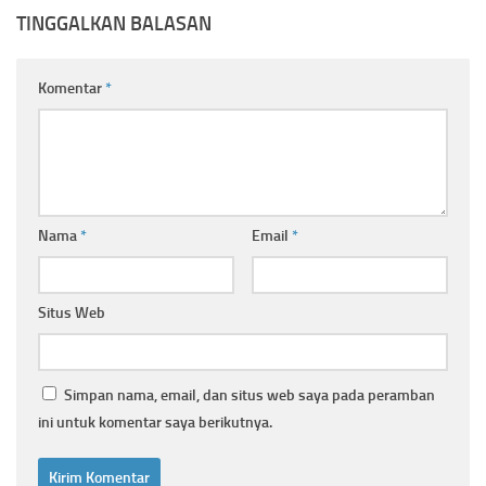
TINGGALKAN BALASAN
Komentar
*
Nama
*
Email
*
Situs Web
Simpan nama, email, dan situs web saya pada peramban
ini untuk komentar saya berikutnya.