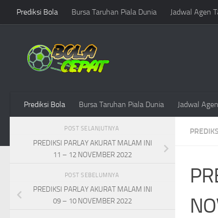
Prediksi Bola
Bursa Taruhan Piala Dunia
Jadwal Agen T
Skip to content
Prediksi Bola
Bursa Taruhan Piala Dunia
Jadwal Agen
POST SELANJUTNYA
PREDIKS
PREDIKSI PARLAY AKURAT MALAM INI
11 – 12 NOVEMBER 2022
PR
POST SEBELUMNYA
PREDIKSI PARLAY AKURAT MALAM INI
NO
09 – 10 NOVEMBER 2022