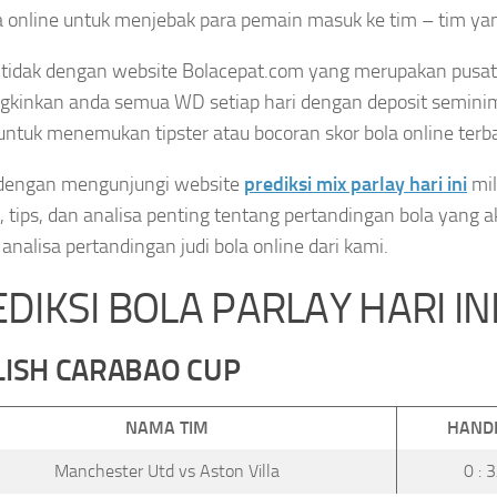
la online untuk menjebak para pemain masuk ke tim – tim yan
idak dengan website Bolacepat.com yang merupakan pusat p
inkan anda semua WD setiap hari dengan deposit seminimal
ntuk menemukan tipster atau bocoran skor bola online terbai
dengan mengunjungi website
prediksi mix parlay hari ini
mil
s, tips, dan analisa penting tentang pertandingan bola yang a
analisa pertandingan judi bola online dari kami.
DIKSI BOLA PARLAY HARI IN
ISH CARABAO CUP
NAMA TIM
HAND
Manchester Utd vs Aston Villa
0 : 