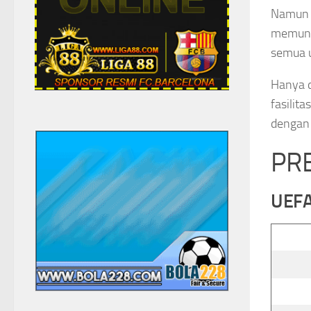
Namun t
memungk
semua u
Hanya 
fasilita
dengan 
PRE
UEF