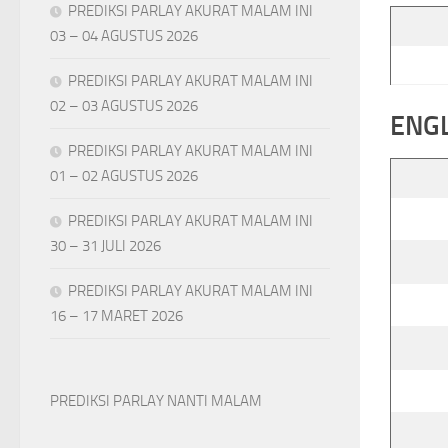
PREDIKSI PARLAY AKURAT MALAM INI
03 – 04 AGUSTUS 2026
PREDIKSI PARLAY AKURAT MALAM INI
02 – 03 AGUSTUS 2026
ENG
PREDIKSI PARLAY AKURAT MALAM INI
01 – 02 AGUSTUS 2026
PREDIKSI PARLAY AKURAT MALAM INI
30 – 31 JULI 2026
PREDIKSI PARLAY AKURAT MALAM INI
16 – 17 MARET 2026
PREDIKSI PARLAY NANTI MALAM