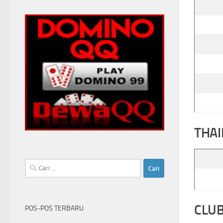
THAI
Cari
untuk:
CLUB
POS-POS TERBARU