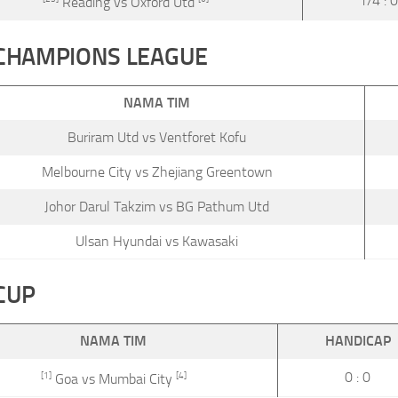
1/4 : 0
Reading vs Oxford Utd
 CHAMPIONS LEAGUE
NAMA TIM
Buriram Utd vs Ventforet Kofu
Melbourne City vs Zhejiang Greentown
Johor Darul Takzim vs BG Pathum Utd
Ulsan Hyundai vs Kawasaki
CUP
NAMA TIM
HANDICAP
0 : 0
[1]
[4]
Goa vs Mumbai City