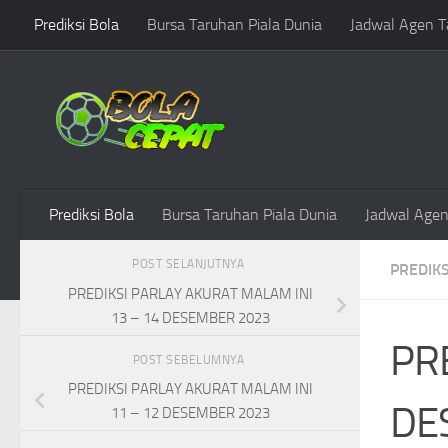
Prediksi Bola
Bursa Taruhan Piala Dunia
Jadwal Agen T
Skip to content
Prediksi Bola
Bursa Taruhan Piala Dunia
Jadwal Agen
POST SELANJUTNYA
PREDIKS
PREDIKSI PARLAY AKURAT MALAM INI
13 – 14 DESEMBER 2023
PR
POST SEBELUMNYA
PREDIKSI PARLAY AKURAT MALAM INI
DE
11 – 12 DESEMBER 2023