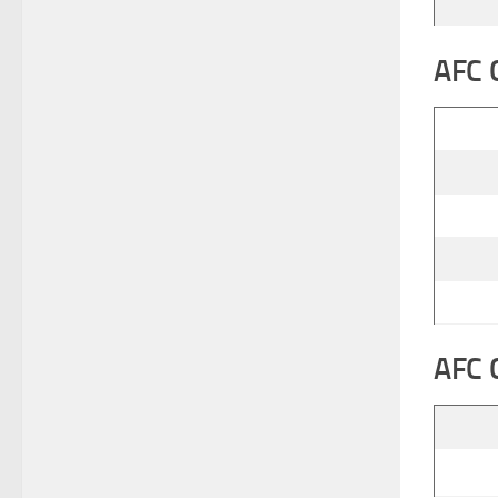
AFC
AFC 