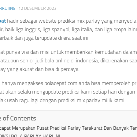
RKETING
·
12 DESEMBER 2023
pat
hadir sebagai website prediksi mix parlay yang menyediak
r, baik liga inggris, liga spanyol, liga italia, dan liga eropa
erbaik dan juga terupdate di era saat ini.
at punya visi dan misi untuk memberikan kemudahan dalam
ataupun senior judi bola online di indonesia, dikarenakan sa
lay yang akurat dan bisa di percaya.
hanya mengakses bolacepat.com anda bisa memperoleh predik
at akan selalu mengupdate prediksi kami setiap hari dengan p
dak usah ragu lagi dengan prediksi mix parlay milik kami.
e of Contents
cepat Merupakan Pusat Prediksi Parlay Terakurat Dan Banyak T
IKSI BOLA PARLAY HARI INI