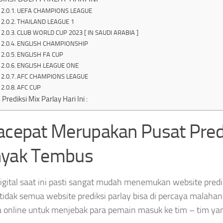
UEFA CHAMPIONS LEAGUE
THAILAND LEAGUE 1
CLUB WORLD CUP 2023 [ IN SAUDI ARABIA ]
ENGLISH CHAMPIONSHIP
ENGLISH FA CUP
ENGLISH LEAGUE ONE
AFC CHAMPIONS LEAGUE
AFC CUP
Prediksi Mix Parlay Hari Ini :
acepat Merupakan Pusat Predi
yak Tembus
digital saat ini pasti sangat mudah menemukan website predik
idak semua website prediksi parlay bisa di percaya malah
la online untuk menjebak para pemain masuk ke tim – tim yan