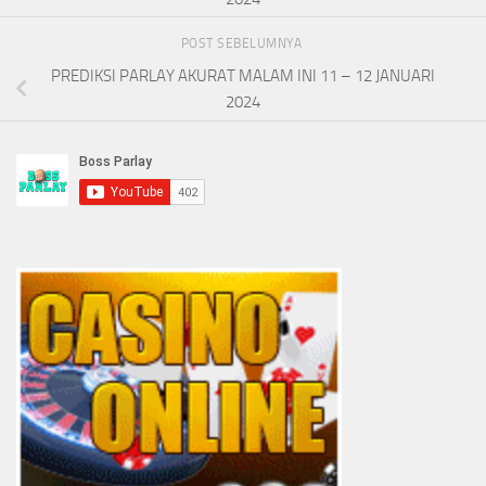
POST SEBELUMNYA
PREDIKSI PARLAY AKURAT MALAM INI 11 – 12 JANUARI
2024