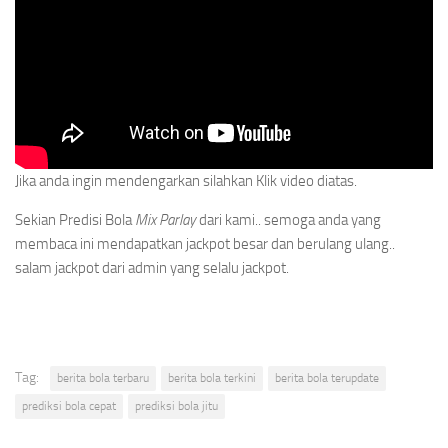
Jika anda ingin mendengarkan silahkan Klik video diatas.
Sekian Predisi Bola
Mix Parlay
dari kami.. semoga anda yang
membaca ini mendapatkan jackpot besar dan berulang ulang..
salam jackpot dari admin yang selalu jackpot.
Tag:
berita bola terbaru
berita bola terkini
berita bola terupdate
prediksi bola cepat
prediksi bola jitu